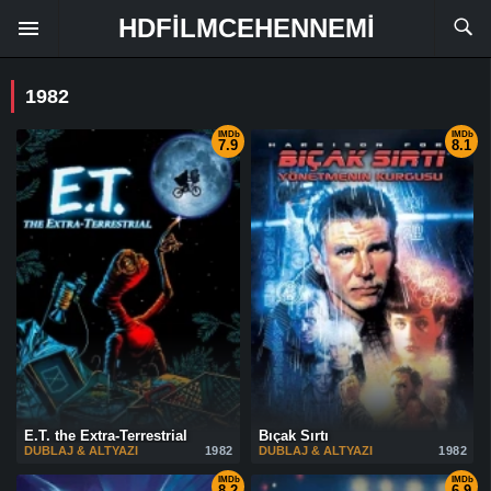
HDFILMCEHENNEMI
1982
IMDb
IMDb
7.9
8.1
E.T. the Extra-Terrestrial
Bıçak Sırtı
DUBLAJ & ALTYAZI
1982
DUBLAJ & ALTYAZI
1982
IMDb
IMDb
8.2
6.9