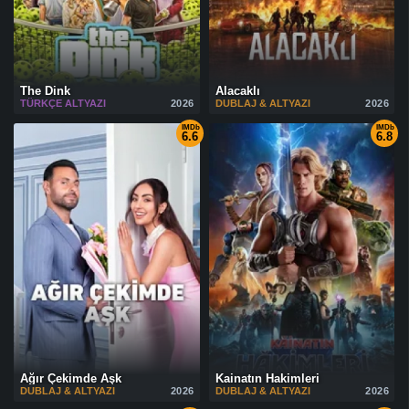
The Dink
Alacaklı
TÜRKÇE ALTYAZI
2026
DUBLAJ & ALTYAZI
2026
IMDb
IMDb
6.6
6.8
Ağır Çekimde Aşk
Kainatın Hakimleri
DUBLAJ & ALTYAZI
2026
DUBLAJ & ALTYAZI
2026