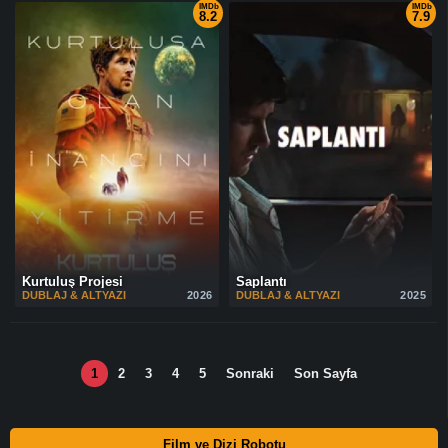
IMDb
IMDb
8.2
7.9
Kurtuluş Projesi
Saplantı
DUBLAJ & ALTYAZI
2026
DUBLAJ & ALTYAZI
2025
1
2
3
4
5
Sonraki
Son Sayfa
Film ve Dizi Robotu