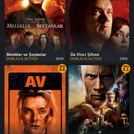
Melekler ve Şeytanlar
Da Vinci Şifresi
DUBLAJ & ALTYAZI
2009
DUBLAJ & ALTYAZI
2006
IMDb
IMDb
6.6
6.1