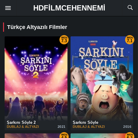
HDFILMCEHENNEMI
Türkçe Altyazılı Filmler
IMDb
IMDb
7.3
7.1
Şarkını Söyle 2
Şarkını Söyle
DUBLAJ & ALTYAZI
2021
DUBLAJ & ALTYAZI
2016
IMDb
IMDb
4.5
6.3