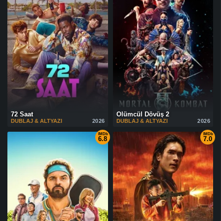
72 Saat
Ölümcül Dövüş 2
DUBLAJ & ALTYAZI
2026
DUBLAJ & ALTYAZI
2026
IMDb
IMDb
6.8
7.0