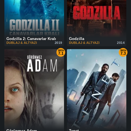
Godzilla 2: Canavarlar Kralı
Godzilla
DUBLAJ & ALTYAZI
2019
DUBLAJ & ALTYAZI
2014
IMDb
IMDb
7.1
7.3
Görünmez Adam
Tenet