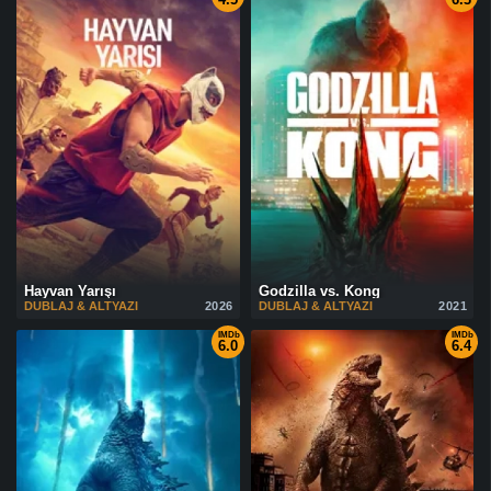
Hayvan Yarışı
Godzilla vs. Kong
DUBLAJ & ALTYAZI
2026
DUBLAJ & ALTYAZI
2021
IMDb
IMDb
6.0
6.4