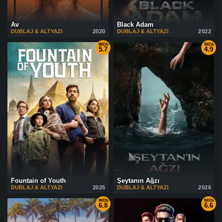
Av
Black Adam
DUBLAJ & ALTYAZI
2020
DUBLAJ & ALTYAZI
2022
IMDb
IMDb
5.7
4.9
Fountain of Youth
Şeytanın Ağzı
DUBLAJ & ALTYAZI
2025
DUBLAJ & ALTYAZI
2026
IMDb
IMDb
6.8
6.6