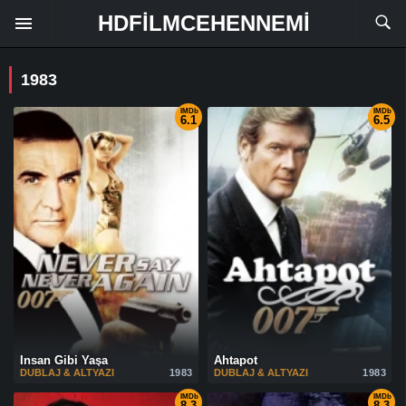
HDFILMCEHENNEMI
1983
IMDb
IMDb
6.1
6.5
İnsan Gibi Yaşa
Ahtapot
DUBLAJ & ALTYAZI
1983
DUBLAJ & ALTYAZI
1983
IMDb
IMDb
8.3
8.3