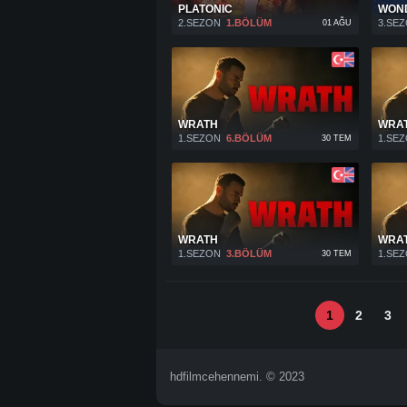
PLATONIC
WON
2.SEZON
1.BÖLÜM
3.SE
01 AĞU
WRATH
WRA
1.SEZON
6.BÖLÜM
1.SE
30 TEM
WRATH
WRA
1.SEZON
3.BÖLÜM
1.SE
30 TEM
1
2
3
hdfilmcehennemi. © 2023