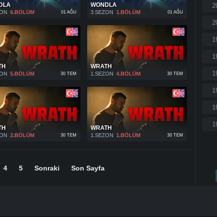
DLA
WONDLA
2
ZON
6.BÖLÜM
3.SEZON
1.BÖLÜM
01 AĞU
01 AĞU
2
1
1
TH
WRATH
1
ZON
5.BÖLÜM
1.SEZON
4.BÖLÜM
30 TEM
30 TEM
1
1
1
TH
WRATH
ZON
2.BÖLÜM
1.SEZON
1.BÖLÜM
30 TEM
30 TEM
4
5
Sonraki
Son Sayfa