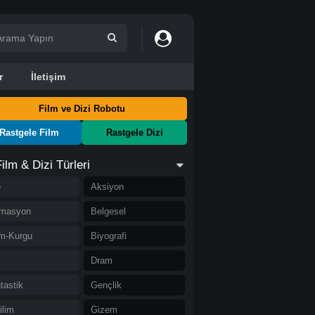
r
İletişim
Film ve Dizi Robotu
Rastgele Film
Rastgele Dizi
Film & Dizi Türleri
e
Aksiyon
imasyon
Belgesel
im-Kurgu
Biyografi
i
Dram
tastik
Gençlik
ilim
Gizem