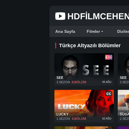
HDFILMCEHE
Ana Sayfa
Filmler
Dizile
Türkçe Altyazılı Bölümler
SEE
SEE
3.SEZON
8.BÖLÜM
3.SE
05 AĞU
LUCKY
SUG
1.SEZON
4.BÖLÜM
2.SE
02 AĞU