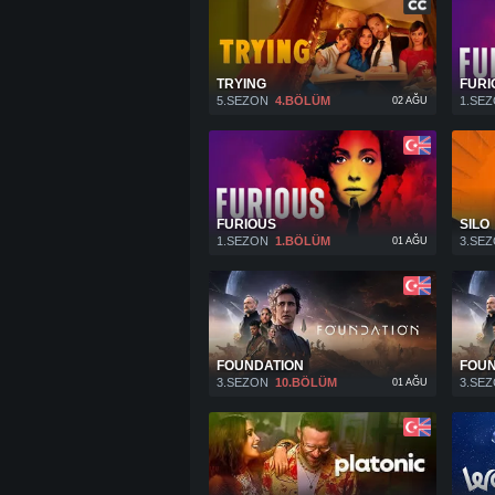
TRYING
FURI
5.SEZON
4.BÖLÜM
1.SE
02 AĞU
FURIOUS
SILO
1.SEZON
1.BÖLÜM
3.SE
01 AĞU
FOUNDATION
FOUN
3.SEZON
10.BÖLÜM
3.SE
01 AĞU