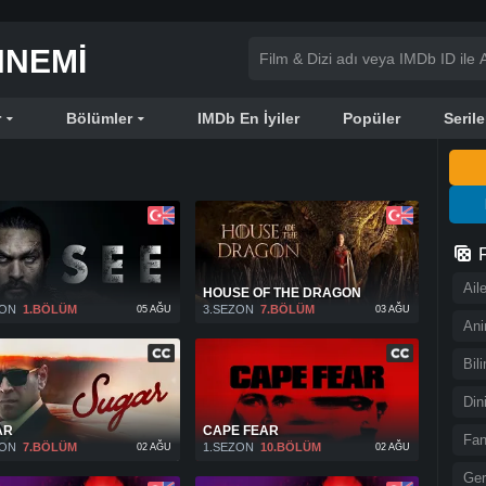
NNEMI
r
Bölümler
IMDb En İyiler
Popüler
Serile
Ail
HOUSE OF THE DRAGON
ZON
1.BÖLÜM
3.SEZON
7.BÖLÜM
05 AĞU
03 AĞU
An
Bil
Din
AR
CAPE FEAR
Fan
ZON
7.BÖLÜM
1.SEZON
10.BÖLÜM
02 AĞU
02 AĞU
Ger