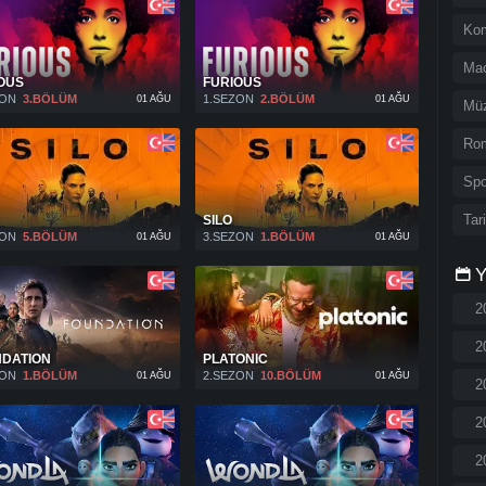
Ko
Ma
OUS
FURIOUS
ZON
3.BÖLÜM
1.SEZON
2.BÖLÜM
01 AĞU
01 AĞU
Müz
Rom
Spo
Tar
SILO
ZON
5.BÖLÜM
3.SEZON
1.BÖLÜM
01 AĞU
01 AĞU
Y
2
2
DATION
PLATONIC
ZON
1.BÖLÜM
2.SEZON
10.BÖLÜM
01 AĞU
01 AĞU
2
2
2