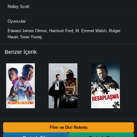
Ridley Scott
Oyuncular
Edward James Olmos
,
Harrison Ford
,
M. Emmet Walsh
,
Rutger
Hauer
,
Sean Young
Benzer İçerik
Film ve Dizi Robotu