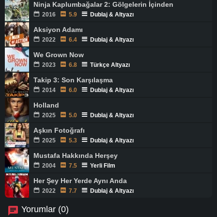
Ninja Kaplumbağalar 2: Gölgelerin İçinden
2016
5.9
Dublaj & Altyazı
Aksiyon Adamı
2022
6.4
Dublaj & Altyazı
We Grown Now
2023
6.8
Türkçe Altyazı
Takip 3: Son Karşılaşma
2014
6.0
Dublaj & Altyazı
Holland
2025
5.0
Dublaj & Altyazı
Aşkın Fotoğrafı
2025
5.3
Dublaj & Altyazı
Mustafa Hakkında Herşey
2004
7.5
Yerli Film
Her Şey Her Yerde Aynı Anda
2022
7.7
Dublaj & Altyazı
Yorumlar (0)