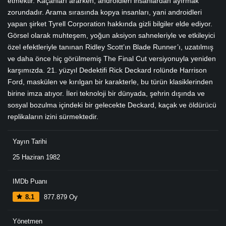
etmektir. Kaçanları ararken, androidleri insanlardan ayırmak
zorundadır. Arama sırasında kopya insanları, yani androidleri
yapan şirket Tyrell Corporation hakkında gizli bilgiler elde ediyor.
Görsel olarak muhteşem, yoğun aksiyon sahneleriyle ve etkileyici
özel efektleriyle tanınan Ridley Scott’ın Blade Runner’ı, uzatılmış
ve daha önce hiç görülmemiş The Final Cut versiyonuyla yeniden
karşımızda. 21. yüzyıl Dedektifi Rick Deckard rolünde Harrison
Ford, maskülen ve kırılgan bir karakterle, bu türün klasiklerinden
birine imza atıyor. İleri teknoloji bir dünyada, şehrin dışında ve
sosyal bozulma içindeki bir gelecekte Deckard, kaçak ve öldürücü
replikaların izini sürmektedir.
Yayın Tarihi
25 Haziran 1982
IMDb Puanı
8.1
877.879 Oy
Yönetmen