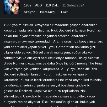
1982
ABD
118 Dak.
11 Şubat 2024
Aksiyon
Bilim-Kurgu
Dram
1982 yapımı filmidir. Uzaydaki bir madende çalışan androidler,
kaçıp dünyada rehine alıyorlar. Rick Deckard (Harrison Ford), işi
onları bulup yok etmektir. Kaçanları ararken, androidleri
insanlardan ayırmak zorundadır. Arama sırasında kopya insanları,
yani androidleri yapan şirket Tyrell Corporation hakkında gizli
bilgiler elde ediyor. Görsel olarak muhteşem, yoğun aksiyon
sahneleriyle ve etkileyici özel efektleriyle tanınan Ridley Scott’ın
Blade Runner’ı, uzatılmış ve daha önce hiç görülmemiş The Final
Cut versiyonuyla yeniden karşımızda. 21. yüzyıl Dedektifi Rick
Deckard rolünde Harrison Ford, maskülen ve kırılgan bir
karakterle, bu türün klasiklerinden birine imza atıyor. İleri teknoloji
bir dünyada, şehrin dışında ve sosyal bozulma içindeki bir
gelecekte Deckard, kaçak ve öldürücü replikaların izini
sürmektedir. Uzaydaki bir madende çalışan androidler, kaçıp
dünyada rehine alıyorlar. Rick Deckard’ın işi onları bulup yok