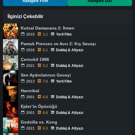
Rastgele Film
Rastgele Dizi
İlginizi Çekebilir
Kutsal Damacana 2: İtmen
2010
3.1
Yerli Film
Pamuk Prenses ve Avcı 2: Kış Savaşı
2016
6.1
Dublaj & Altyazı
Çernobil 1986
2021
5.2
Dublaj & Altyazı
Sen Aydınlatırsın Geceyi
2013
7.6
Yerli Film
Hannibal
2001
6.8
Dublaj & Altyazı
Ejder’in Öpücüğü
2001
6.6
Dublaj & Altyazı
Godzilla vs. Kong
2021
6.3
Dublaj & Altyazı