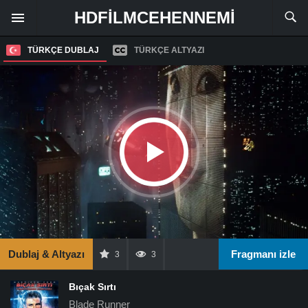
HDFILMCEHENNEMI
TÜRKÇE DUBLAJ
TÜRKÇE ALTYAZI
Dublaj & Altyazı
Fragmanı izle
3
3
Bıçak Sırtı
Blade Runner