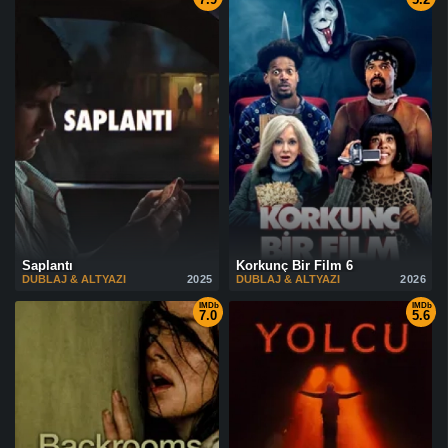
Saplantı
Korkunç Bir Film 6
DUBLAJ & ALTYAZI
2025
DUBLAJ & ALTYAZI
2026
IMDb
IMDb
7.0
5.6