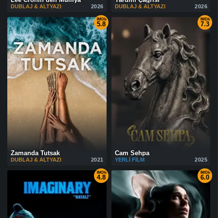
DUBLAJ & ALTYAZI
2026
DUBLAJ & ALTYAZI
2026
IMDb
IMDb
5.8
7.3
Zamanda Tutsak
Cam Sehpa
DUBLAJ & ALTYAZI
2021
YERLI FILM
2025
IMDb
IMDb
4.8
6.0