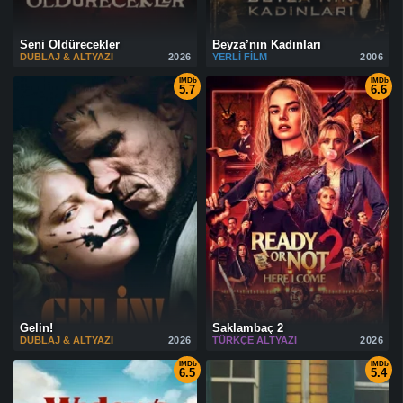
Seni Öldürecekler
Beyza’nın Kadınları
DUBLAJ & ALTYAZI
2026
YERLI FILM
2006
IMDb
IMDb
5.7
6.6
Gelin!
Saklambaç 2
DUBLAJ & ALTYAZI
2026
TÜRKÇE ALTYAZI
2026
IMDb
IMDb
6.5
5.4