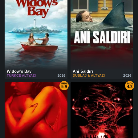
Widow’s Bay
Ani Saldırı
TÜRKÇE ALTYAZI
2026
DUBLAJ & ALTYAZI
2026
IMDb
IMDb
5.9
4.3