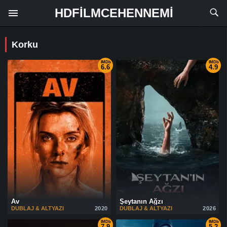
HDFILMCEHENNEMI
Korku
IMDb
IMDb
6.6
4.9
Av
Şeytanın Ağzı
DUBLAJ & ALTYAZI
2020
DUBLAJ & ALTYAZI
2026
IMDb
IMDb
7.9
5.2