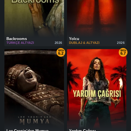
Backrooms
Yolcu
TÜRKÇE ALTYAZI
2026
DUBLAJ & ALTYAZI
2026
IMDb
IMDb
6.2
6.7
Lee Cronin’den Mumya
Yardım Çağrısı