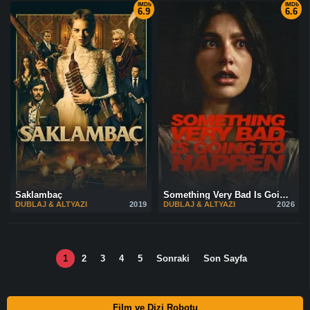
IMDb
IMDb
6.9
6.6
Saklambaç
Something Very Bad Is Going to Happen
DUBLAJ & ALTYAZI
2019
DUBLAJ & ALTYAZI
2026
1
2
3
4
5
Sonraki
Son Sayfa
Film ve Dizi Robotu