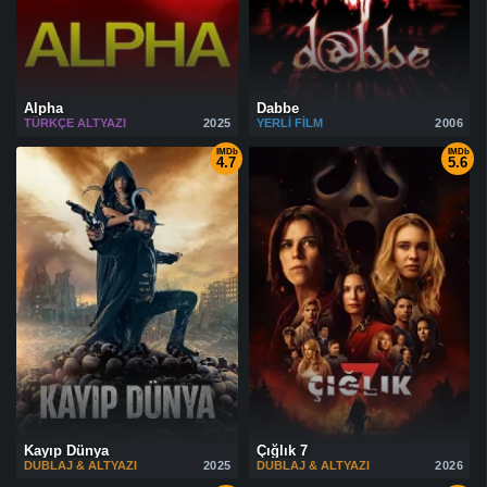
Alpha
Dabbe
TÜRKÇE ALTYAZI
2025
YERLI FILM
2006
IMDb
IMDb
4.7
5.6
Kayıp Dünya
Çığlık 7
DUBLAJ & ALTYAZI
2025
DUBLAJ & ALTYAZI
2026