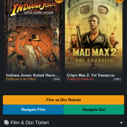
Indiana Jones: Kutsal Hazine Avcıları
Çılgın Max 2: Yol Savaşcısı
DUBLAJ & ALTYAZI
1981
TÜRKÇE DUBLAJ
1981
Film ve Dizi Robotu
Rastgele Film
Rastgele Dizi
Film & Dizi Türleri