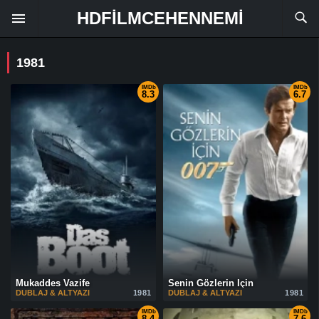
HDFILMCEHENNEMI
1981
IMDb
IMDb
8.3
6.7
Mukaddes Vazife
Senin Gözlerin İçin
DUBLAJ & ALTYAZI
1981
DUBLAJ & ALTYAZI
1981
IMDb
IMDb
8.4
7.6