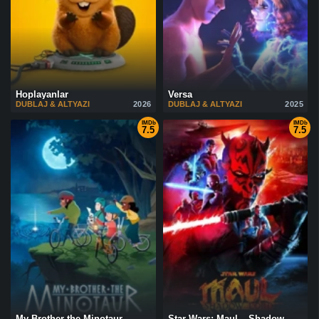
Hoplayanlar
Versa
DUBLAJ & ALTYAZI
2026
DUBLAJ & ALTYAZI
2025
IMDb
IMDb
7.5
7.5
My Brother the Minotaur
Star Wars: Maul – Shadow Lord