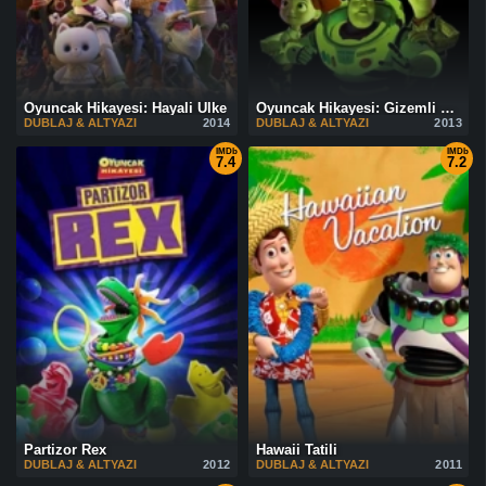
Oyuncak Hikayesi: Hayali Ülke
Oyuncak Hikayesi: Gizemli Otel!
DUBLAJ & ALTYAZI
2014
DUBLAJ & ALTYAZI
2013
IMDb
IMDb
7.4
7.2
Partizor Rex
Hawaii Tatili
DUBLAJ & ALTYAZI
2012
DUBLAJ & ALTYAZI
2011