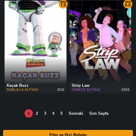
IMDb
IMDb
7.0
6.0
Kaçak Buzz
Strip Law
DUBLAJ & ALTYAZI
2011
TÜRKÇE ALTYAZI
2026
1
2
3
4
5
Sonraki
Son Sayfa
Film ve Dizi Robotu