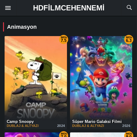
HDFILMCEHENNEMI
Animasyon
IMDb
IMDb
7.5
6.3
Camp Snoopy
Süper Mario Galaksi Filmi
DUBLAJ & ALTYAZI
2024
DUBLAJ & ALTYAZI
2026
IMDb
IMDb
7.0
9.0