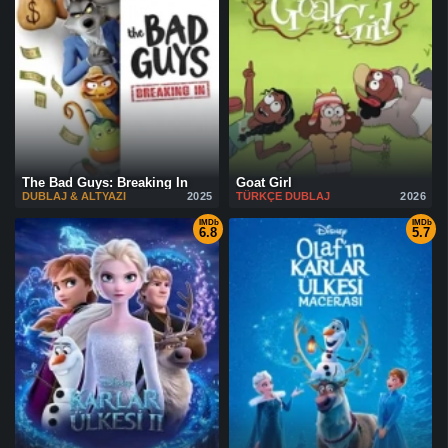
The Bad Guys: Breaking In
Goat Girl
DUBLAJ & ALTYAZI
2025
TÜRKÇE DUBLAJ
2026
IMDb
IMDb
6.8
5.7