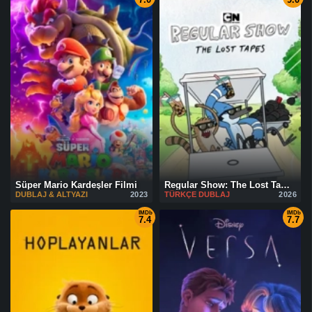
Süper Mario Kardeşler Filmi
Regular Show: The Lost Tapes
DUBLAJ & ALTYAZI
2023
TÜRKÇE DUBLAJ
2026
IMDb
IMDb
7.4
7.7