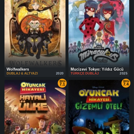
Wolfwalkers
Mucizevi Tokyo: Yıldız Gücü
DUBLAJ & ALTYAZI
2020
TÜRKÇE DUBLAJ
2025
IMDb
IMDb
7.1
7.4