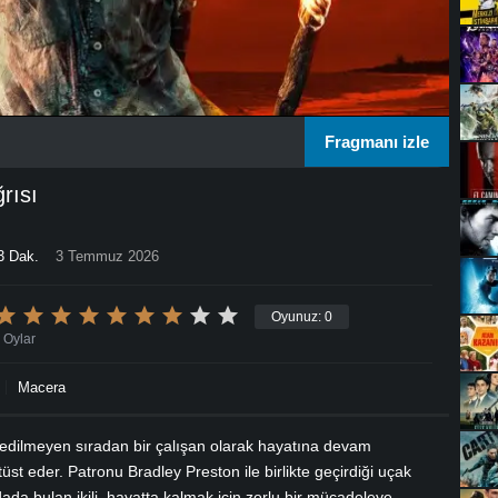
Fragmanı izle
rısı
3 Dak.
3 Temmuz 2026
Oyunuz:
0
Oylar
Macera
 edilmeyen sıradan bir çalışan olarak hayatına devam
üst eder. Patronu Bradley Preston ile birlikte geçirdiği uçak
dada bulan ikili, hayatta kalmak için zorlu bir mücadeleye