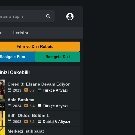
r
İletişim
Film ve Dizi Robotu
Rastgele Film
Rastgele Dizi
ginizi Çekebilir
Creed 3: Efsane Devam Ediyor
2023
6.7
Türkçe Altyazı
Asla Bırakma
2024
5.4
Türkçe Altyazı
Bill’i Öldür: Bölüm 1
2003
8.2
Dublaj & Altyazı
Merkezi İstihbarat