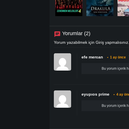
Yorumlar (2)
Yorum yazabilmek için
Giriş
yapmalısınız
efe mercan
•
1 ay önce
Bu yorum içerik h
eyupıos prime
•
4 ay ön
Bu yorum içerik h