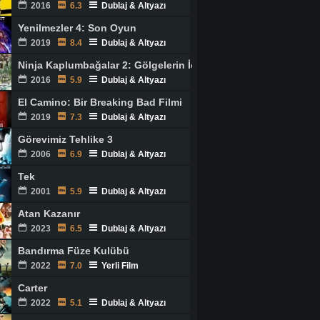
2016
6.3
Dublaj & Altyazı
Yenilmezler 4: Son Oyun
2019
8.4
Dublaj & Altyazı
Ninja Kaplumbağalar 2: Gölgelerin İçinden
2016
5.9
Dublaj & Altyazı
El Camino: Bir Breaking Bad Filmi
2019
7.3
Dublaj & Altyazı
Görevimiz Tehlike 3
2006
6.9
Dublaj & Altyazı
Tek
2001
5.9
Dublaj & Altyazı
Atan Kazanır
2023
6.5
Dublaj & Altyazı
Bandırma Füze Kulübü
2022
7.0
Yerli Film
Carter
2022
5.1
Dublaj & Altyazı