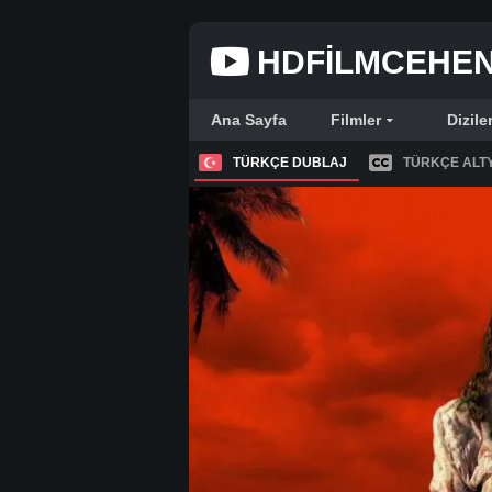
HDFILMCEHE
Ana Sayfa
Filmler
Dizile
TÜRKÇE DUBLAJ
TÜRKÇE ALTY