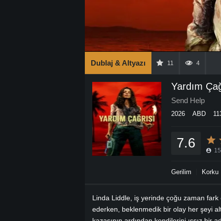
Dublaj & Altyazı
11
4
Yardım Çağ
Send Help
2026
ABD
11
7.6
15
Gerilim
Korku
Linda Liddle, iş yerinde çoğu zaman fark
ederken, beklenmedik bir olay her şeyi alt
kazasının ardından kendilerini ıssız bir a