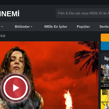
NNEMI
r
Bölümler
IMDb En İyiler
Popüler
Serile
AZI
İl