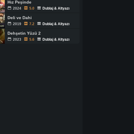
Hız Peşinde
2024
5.0
Dublaj & Altyazı
Deli ve Dahi
2019
7.2
Dublaj & Altyazı
Dehşetin Yüzü 2
2023
5.6
Dublaj & Altyazı