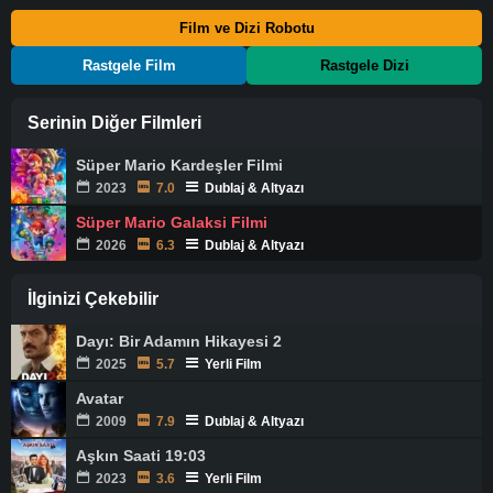
Film ve Dizi Robotu
Rastgele Film
Rastgele Dizi
Serinin Diğer Filmleri
Süper Mario Kardeşler Filmi
2023
7.0
Dublaj & Altyazı
Süper Mario Galaksi Filmi
2026
6.3
Dublaj & Altyazı
İlginizi Çekebilir
Dayı: Bir Adamın Hikayesi 2
2025
5.7
Yerli Film
Avatar
2009
7.9
Dublaj & Altyazı
Aşkın Saati 19:03
2023
3.6
Yerli Film