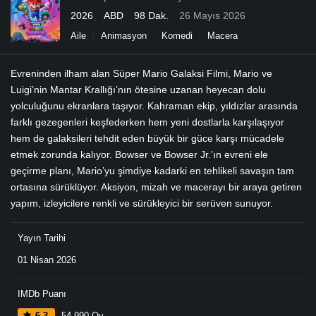
2026
ABD
98 Dak.
26 Mayıs 2026
Aile
Animasyon
Komedi
Macera
Evreninden ilham alan Süper Mario Galaksi Filmi, Mario ve
Luigi’nin Mantar Krallığı’nın ötesine uzanan heyecan dolu
yolculuğunu ekranlara taşıyor. Kahraman ekip, yıldızlar arasında
farklı gezegenleri keşfederken hem yeni dostlarla karşılaşıyor
hem de galaksileri tehdit eden büyük bir güce karşı mücadele
etmek zorunda kalıyor. Bowser ve Bowser Jr.’ın evreni ele
geçirme planı, Mario’yu şimdiye kadarki en tehlikeli savaşın tam
ortasına sürüklüyor. Aksiyon, mizah ve macerayı bir araya getiren
yapım, izleyicilere renkli ve sürükleyici bir serüven sunuyor.
Yayın Tarihi
01 Nisan 2026
IMDb Puanı
6.3
54.990 Oy