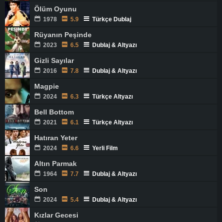
Ölüm Oyunu
1978
5.9
Türkçe Dublaj
Rüyanın Peşinde
2023
6.5
Dublaj & Altyazı
Gizli Sayılar
2016
7.8
Dublaj & Altyazı
Magpie
2024
6.3
Türkçe Altyazı
Bell Bottom
2021
6.1
Türkçe Altyazı
Hatıran Yeter
2024
6.6
Yerli Film
Altın Parmak
1964
7.7
Dublaj & Altyazı
Son
2024
5.4
Dublaj & Altyazı
Kızlar Gecesi