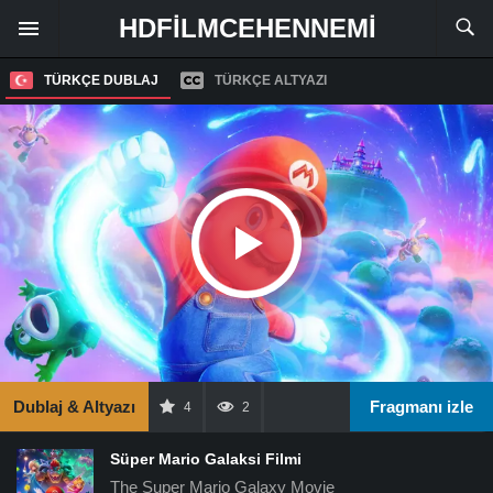
HDFILMCEHENNEMI
TÜRKÇE DUBLAJ
TÜRKÇE ALTYAZI
Dublaj & Altyazı
Fragmanı izle
4
2
Süper Mario Galaksi Filmi
The Super Mario Galaxy Movie