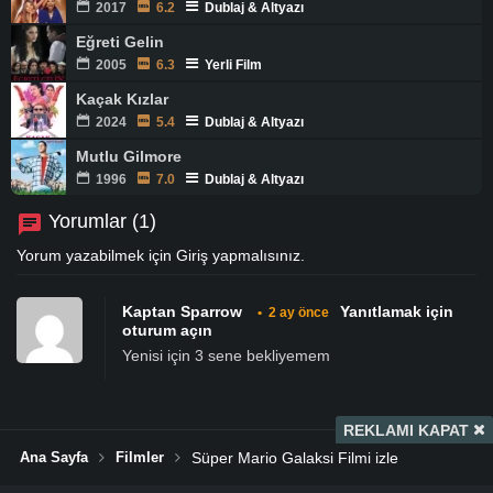
2017
6.2
Dublaj & Altyazı
Eğreti Gelin
2005
6.3
Yerli Film
Kaçak Kızlar
2024
5.4
Dublaj & Altyazı
Mutlu Gilmore
1996
7.0
Dublaj & Altyazı
Yorumlar (1)
Yorum yazabilmek için
Giriş
yapmalısınız.
Kaptan Sparrow
Yanıtlamak için
•
2 ay önce
oturum açın
Yenisi için 3 sene bekliyemem
REKLAMI KAPAT
Ana Sayfa
Filmler
Süper Mario Galaksi Filmi izle