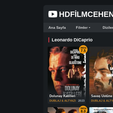
HDFILMCEHE
Ana Sayfa
Filmler
Dizile
Leonardo DiCaprio
IMDb
7.5
Dolunay Katilleri
Savaş Üstüne
DUBLAJ & ALTYAZI
2023
DUBLAJ & ALTY
IMDb
8.0