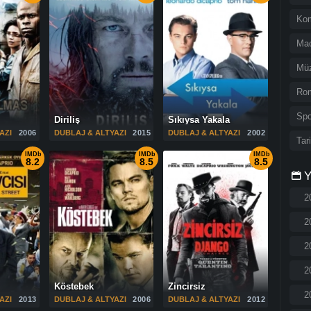
Ko
Ma
Müz
Rom
Spo
Diriliş
Sıkıysa Yakala
AZI
2006
DUBLAJ & ALTYAZI
2015
DUBLAJ & ALTYAZI
2002
Tar
IMDb
IMDb
IMDb
8.2
8.5
8.5
Y
2
2
2
2
Köstebek
Zincirsiz
2
AZI
2013
DUBLAJ & ALTYAZI
2006
DUBLAJ & ALTYAZI
2012