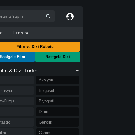
r
İletişim
Film ve Dizi Robotu
Rastgele Film
Rastgele Dizi
Film & Dizi Türleri
e
Aksiyon
imasyon
Belgesel
im-Kurgu
Biyografi
i
Dram
tastik
Gençlik
ilim
Gizem