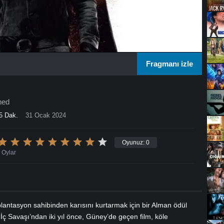
Fragmanı izle
ned
5 Dak.
31 Ocak 2024
Oyunuz:
0
Oylar
 plantasyon sahibinden karısını kurtarmak için bir Alman ödül
 İç Savaşı’ndan iki yıl önce, Güney’de geçen film, köle