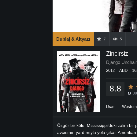
Dublaj & Altyazı
7
5
Zincirsiz
Django Unchai
2012
ABD
16
8.8
38
Dram
Western
Özgür bir köle, Mississippi’deki zalim bir
avcısının yardımıyla yola çıkar. Amerikan