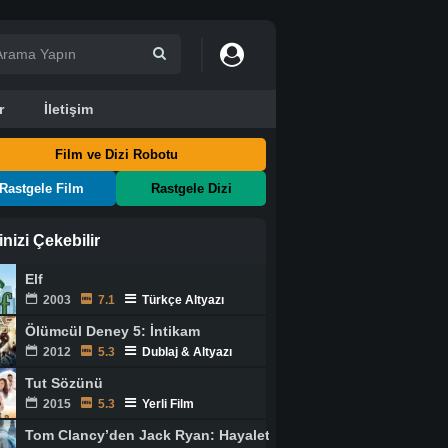
r
İletişim
Film ve Dizi Robotu
Rastgele Film
Rastgele Dizi
ginizi Çekebilir
Elf
2003
7.1
Türkçe Altyazı
Ölümcül Deney 5: İntikam
2012
5.3
Dublaj & Altyazı
Tut Sözünü
2015
5.3
Yerli Film
Tom Clancy’den Jack Ryan: Hayalet Savaş