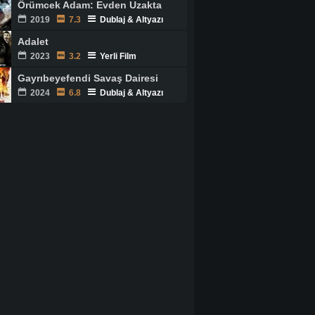
Örümcek Adam: Evden Uzakta
2019
7.3
Dublaj & Altyazı
Adalet
2023
3.2
Yerli Film
Gayrıbeyefendi Savaş Dairesi
2024
6.8
Dublaj & Altyazı