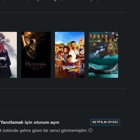
.
Yanıtlamak için oturum açın
SETFILM ÜYESI
. at üstünde şehre giren bir zenci görmemiştim 🙂