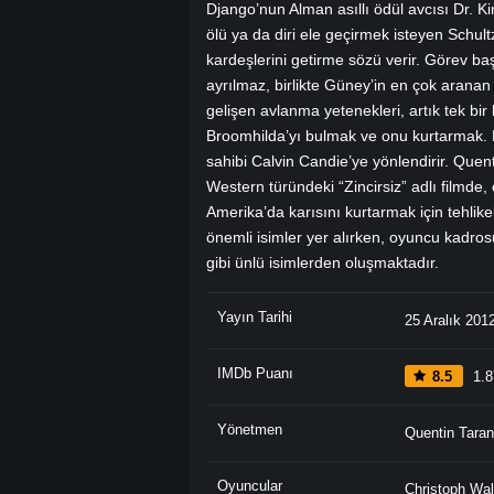
Django’nun Alman asıllı ödül avcısı Dr. Kin
ölü ya da diri ele geçirmek isteyen Schult
kardeşlerini getirme sözü verir. Görev ba
ayrılmaz, birlikte Güney’in en çok arana
gelişen avlanma yetenekleri, artık tek bir
Broomhilda’yı bulmak ve onu kurtarmak. Bu 
sahibi Calvin Candie’ye yönlendirir. Quen
Western türündeki “Zincirsiz” adlı filmde, 
Amerika’da karısını kurtarmak için tehlike
önemli isimler yer alırken, oyuncu kadr
gibi ünlü isimlerden oluşmaktadır.
Yayın Tarihi
25 Aralık 201
IMDb Puanı
8.5
1.8
Yönetmen
Quentin Taran
Oyuncular
Christoph Wal