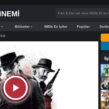
NNEMI
r
Bölümler
IMDb En İyiler
Popüler
Serile
AZI
İl