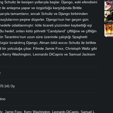
g Schultz ile kesişen yollarıyla başlar. Django, eski efendisini
z ile anlaşma yapar ve özgürlüğü karşılığında Brittle
şarıyla tamamlanır, ancak Schultz ve Django birbirinden
n suçlularının peşine düşerler. Django’nun her geçen gün
 hedefe odaklanmıştır: köle ticareti yüzünden kaybettiği eşi
hedef, onları kötü şöhretli “Candyland” çiftliğine ve çiftliğin
tin Tarantino’nun uzun süre üzerinde çalıştığı Spaghetti
özgür bırakılmış Django, Alman ödül avcısı Schultz ile birlikte
li bir yolculuğa çıkar. Filmde Jamie Foxx, Christoph Waltz gibi
osu Kerry Washington, Leonardo DiCaprio ve Samuel Jackson
2
70.141 Oy
tino
tz
,
Jamie Foxx
,
Kerry Washington
,
Leonardo DiCaprio
,
Samuel L.