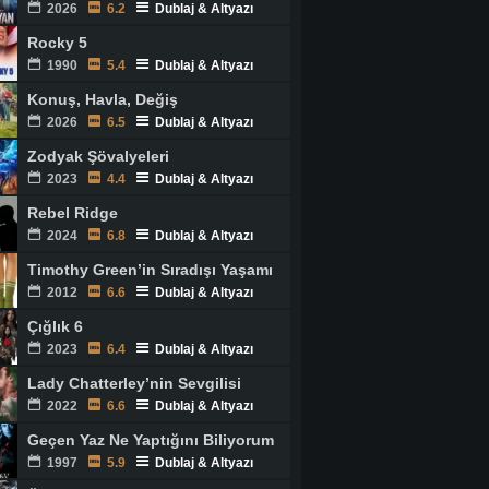
2026
6.2
Dublaj & Altyazı
Rocky 5
1990
5.4
Dublaj & Altyazı
Konuş, Havla, Değiş
2026
6.5
Dublaj & Altyazı
Zodyak Şövalyeleri
2023
4.4
Dublaj & Altyazı
Rebel Ridge
2024
6.8
Dublaj & Altyazı
Timothy Green’in Sıradışı Yaşamı
2012
6.6
Dublaj & Altyazı
Çığlık 6
2023
6.4
Dublaj & Altyazı
Lady Chatterley’nin Sevgilisi
2022
6.6
Dublaj & Altyazı
Geçen Yaz Ne Yaptığını Biliyorum
1997
5.9
Dublaj & Altyazı