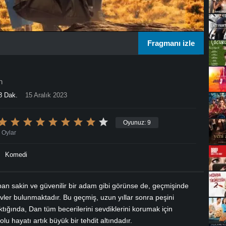
Fragmanı izle
n
8 Dak.
15 Aralık 2023
Oyunuz:
9
Oylar
Komedi
pan sakin ve güvenilir bir adam gibi görünse de, geçmişinde
revler bulunmaktadır. Bu geçmiş, uzun yıllar sonra peşini
tığında, Dan tüm becerilerini sevdiklerini korumak için
lu hayatı artık büyük bir tehdit altındadır.