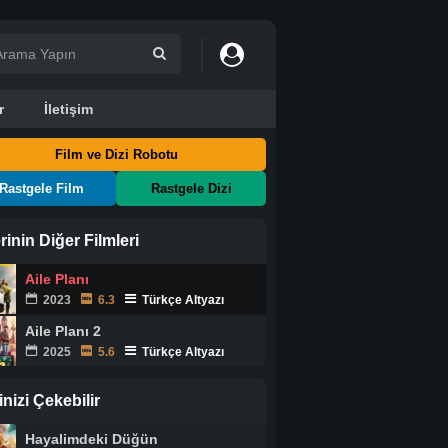
r
İletişim
Film ve Dizi Robotu
Rastgele Film
Rastgele Dizi
rinin Diğer Filmleri
Aile Planı
2023
6.3
Türkçe Altyazı
Aile Planı 2
2025
5.6
Türkçe Altyazı
ginizi Çekebilir
Hayalimdeki Düğün