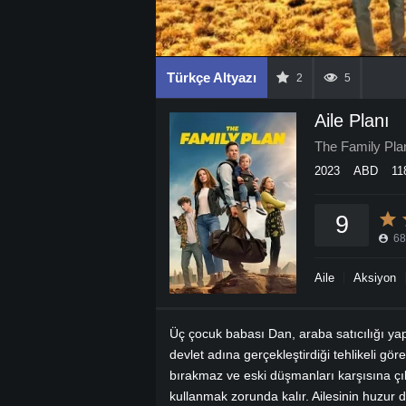
Türkçe Altyazı
2
5
Aile Planı
The Family Pla
2023
ABD
11
9
68
Aile
Aksiyon
Üç çocuk babası Dan, araba satıcılığı ya
devlet adına gerçekleştirdiği tehlikeli gö
bırakmaz ve eski düşmanları karşısına çık
kullanmak zorunda kalır. Ailesinin huzur do