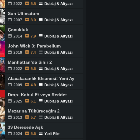
2022
5.5
Dublaj & Altyazı
Son Ultimatom
2007
8.0
Dublaj & Altyazı
Çocukluk
2014
7.9
Dublaj & Altyazı
John Wick 3: Parabellum
2019
7.4
Dublaj & Altyazı
Manhattan’da Sihir 2
2022
5.6
Dublaj & Altyazı
Alacakaranlık Efsanesi: Yeni Ay
2009
4.8
Dublaj & Altyazı
Drop: Kabul Et veya Reddet
2025
6.1
Dublaj & Altyazı
Mezarına Tüküreceğim 2
2013
5.7
Dublaj & Altyazı
39 Derecede Aşk
2024
5.6
Yerli Film