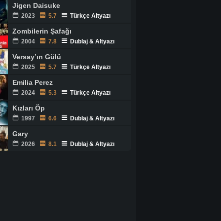
Jigen Daisuke
2023
5.7
Türkçe Altyazı
Zombilerin Şafağı
2004
7.8
Dublaj & Altyazı
Versay’ın Gülü
2025
5.7
Türkçe Altyazı
Emilia Perez
2024
5.3
Türkçe Altyazı
Kızları Öp
1997
6.6
Dublaj & Altyazı
Gary
2026
8.1
Dublaj & Altyazı