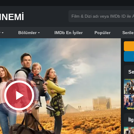
NNEMI
r
Bölümler
IMDb En İyiler
Popüler
Serile
Se
İl