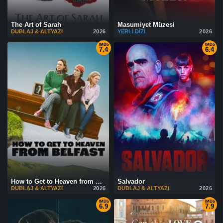
The Art of Sarah
Masumiyet Müzesi
DUBLAJ & ALTYAZI
2026
YERLI DIZI
2026
IMDb
IMDb
7.4
6.4
How to Get to Heaven from Belfast
Salvador
DUBLAJ & ALTYAZI
2026
DUBLAJ & ALTYAZI
2026
IMDb
IMDb
6.9
7.9