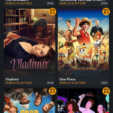
DUBLAJ & ALTYAZI
2026
DUBLAJ & ALTYAZI
2026
IMDb
IMDb
6.1
8.3
Vladimir
One Piece
DUBLAJ & ALTYAZI
2026
DUBLAJ & ALTYAZI
2023
IMDb
IMDb
6.4
6.0