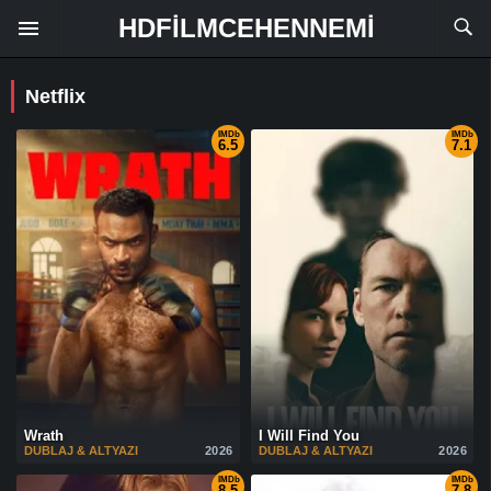
HDFILMCEHENNEMI
Netflix
IMDb
IMDb
6.5
7.1
Wrath
I Will Find You
DUBLAJ & ALTYAZI
2026
DUBLAJ & ALTYAZI
2026
IMDb
IMDb
8.5
7.8