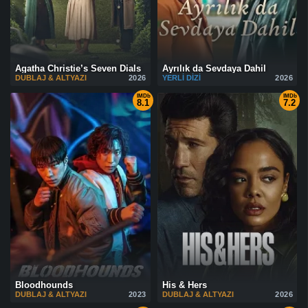
Agatha Christie’s Seven Dials
Ayrılık da Sevdaya Dahil
DUBLAJ & ALTYAZI
2026
YERLI DIZI
2026
IMDb
IMDb
8.1
7.2
Bloodhounds
His & Hers
DUBLAJ & ALTYAZI
2023
DUBLAJ & ALTYAZI
2026