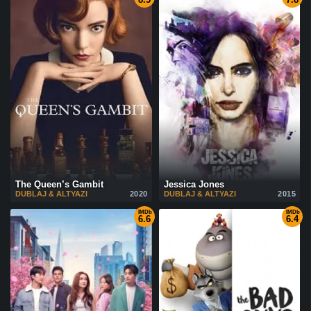
The Queen’s Gambit
Jessica Jones
DUBLAJ & ALTYAZI
2020
DUBLAJ & ALTYAZI
2015
IMDb
IMDb
6.6
6.4