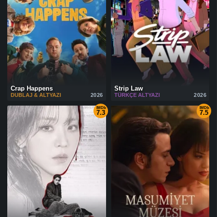
Crap Happens
Strip Law
DUBLAJ & ALTYAZI
2026
TÜRKÇE ALTYAZI
2026
IMDb
IMDb
7.3
7.5