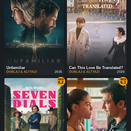
Unfamiliar
Can This Love Be Translated?
DUBLAJ & ALTYAZI
2026
DUBLAJ & ALTYAZI
2026
IMDb
IMDb
6.2
6.3