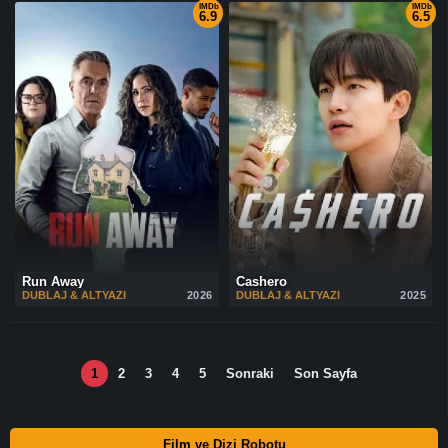
IMDb
IMDb
6.9
6.5
Run Away
Cashero
DUBLAJ & ALTYAZI
2026
DUBLAJ & ALTYAZI
2025
1
2
3
4
5
Sonraki
Son Sayfa
Film ve Dizi Robotu