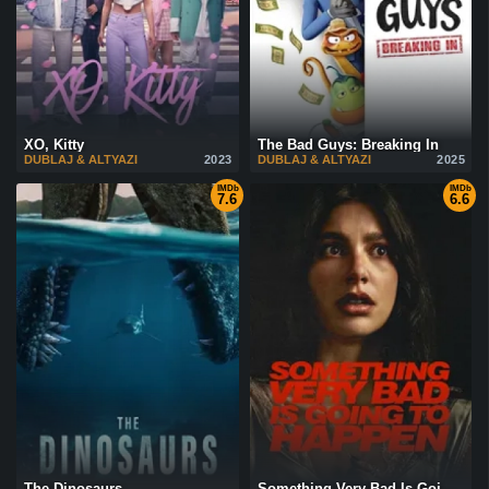
XO, Kitty
The Bad Guys: Breaking In
DUBLAJ & ALTYAZI
2023
DUBLAJ & ALTYAZI
2025
IMDb
IMDb
7.6
6.6
The Dinosaurs
Something Very Bad Is Going to Happen