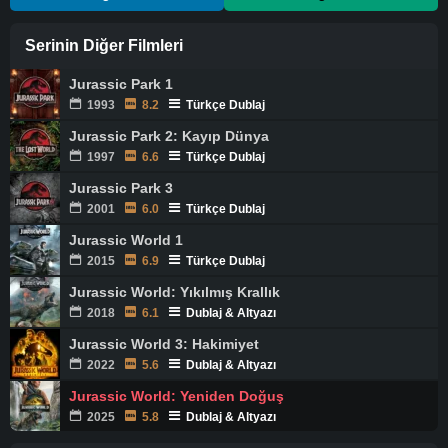
Serinin Diğer Filmleri
Jurassic Park 1
1993
8.2
Türkçe Dublaj
Jurassic Park 2: Kayıp Dünya
1997
6.6
Türkçe Dublaj
Jurassic Park 3
2001
6.0
Türkçe Dublaj
Jurassic World 1
2015
6.9
Türkçe Dublaj
Jurassic World: Yıkılmış Krallık
2018
6.1
Dublaj & Altyazı
Jurassic World 3: Hakimiyet
2022
5.6
Dublaj & Altyazı
Jurassic World: Yeniden Doğuş
2025
5.8
Dublaj & Altyazı