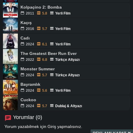
Kolpaçino 2: Bomba
2011
5.8
Yerli Film
Kaçış
2016
5.7
Yerli Film
Cadı
2024
6.1
Yerli Film
The Greatest Beer Run Ever
2022
6.8
Türkçe Altyazı
Monster Summer
2024
5.7
Türkçe Altyazı
Bayramlık
2024
5.6
Yerli Film
Cuckoo
2024
5.7
Dublaj & Altyazı
Yorumlar (0)
Yorum yazabilmek için
Giriş
yapmalısınız.