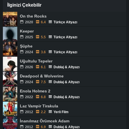
İlginizi Çekebilir
On the Rocks
2020
6.4
Türkçe Altyazı
Keeper
2025
5.5
Türkçe Altyazı
Şüphe
2024
3.6
Türkçe Altyazı
Uğultulu Tepeler
2026
6.1
Dublaj & Altyazı
Deadpool & Wolverine
2024
7.5
Dublaj & Altyazı
Enola Holmes 2
2022
6.8
Dublaj & Altyazı
Laz Vampir Tirakula
2012
2.2
Yerli Film
İnanılmaz Örümcek Adam
2012
6.9
Dublaj & Altyazı