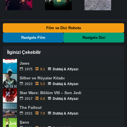
Film ve Dizi Robotu
Rastgele Film
Rastgele Dizi
İlginizi Çekebilir
Jaws
1975
8.1
Dublaj & Altyazı
Silber ve Rüyalar Kitabı
2023
5.5
Dublaj & Altyazı
Star Wars: Bölüm VIII – Son Jedi
2017
6.8
Dublaj & Altyazı
The Fallout
2021
7.0
Dublaj & Altyazı
Şans