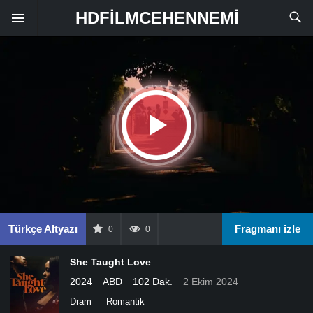
HDFILMCEHENNEMI
Türkçe Altyazı
Fragmanı izle
0
0
She Taught Love
2024
ABD
102 Dak.
2 Ekim 2024
Dram
Romantik