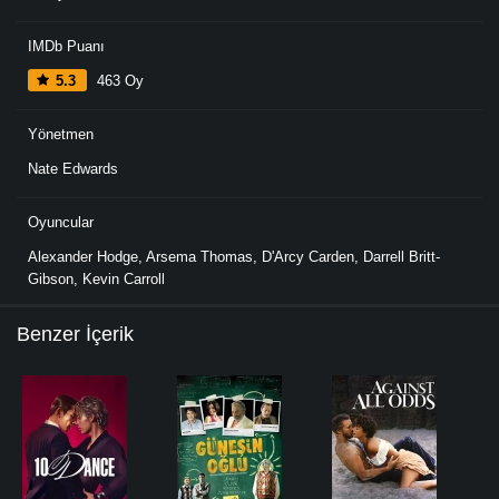
IMDb Puanı
5.3
463 Oy
Yönetmen
Nate Edwards
Oyuncular
Alexander Hodge
,
Arsema Thomas
,
D'Arcy Carden
,
Darrell Britt-
Gibson
,
Kevin Carroll
Benzer İçerik