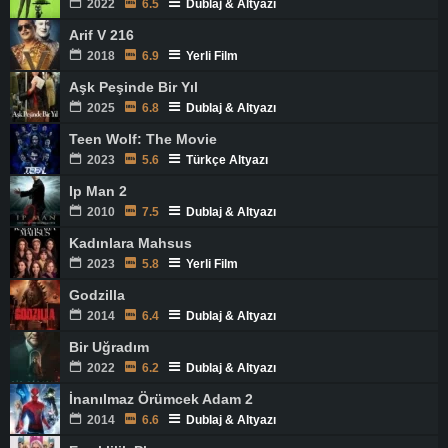
2022
6.5
Dublaj & Altyazı
Arif V 216
2018
6.9
Yerli Film
Aşk Peşinde Bir Yıl
2025
6.8
Dublaj & Altyazı
Teen Wolf: The Movie
2023
5.6
Türkçe Altyazı
Ip Man 2
2010
7.5
Dublaj & Altyazı
Kadınlara Mahsus
2023
5.8
Yerli Film
Godzilla
2014
6.4
Dublaj & Altyazı
Bir Uğradım
2022
6.2
Dublaj & Altyazı
İnanılmaz Örümcek Adam 2
2014
6.6
Dublaj & Altyazı