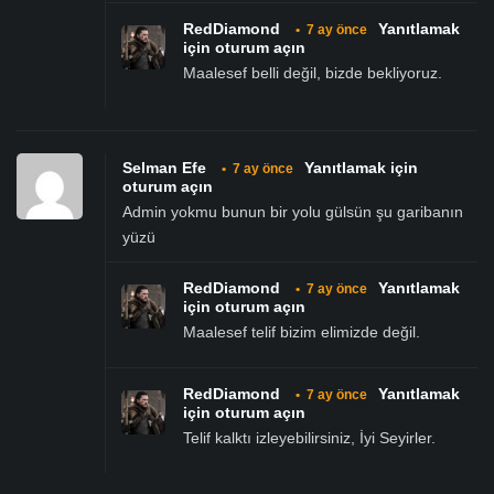
RedDiamond
Yanıtlamak
•
7 ay önce
için oturum açın
Maalesef belli değil, bizde bekliyoruz.
Selman Efe
Yanıtlamak için
•
7 ay önce
oturum açın
Admin yokmu bunun bir yolu gülsün şu garibanın
yüzü
RedDiamond
Yanıtlamak
•
7 ay önce
için oturum açın
Maalesef telif bizim elimizde değil.
RedDiamond
Yanıtlamak
•
7 ay önce
için oturum açın
Telif kalktı izleyebilirsiniz, İyi Seyirler.