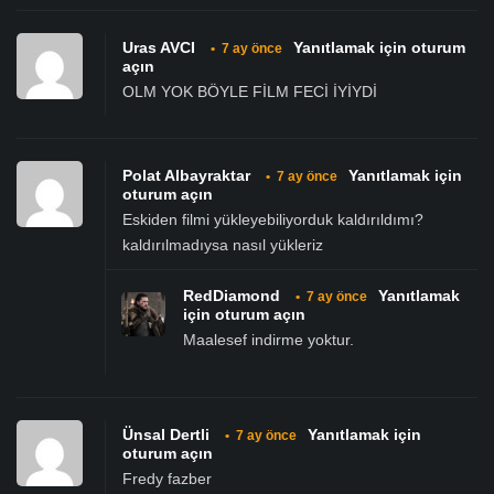
Uras AVCI
Yanıtlamak için oturum
•
7 ay önce
açın
OLM YOK BÖYLE FİLM FECİ İYİYDİ
Polat Albayraktar
Yanıtlamak için
•
7 ay önce
oturum açın
Eskiden filmi yükleyebiliyorduk kaldırıldımı?
kaldırılmadıysa nasıl yükleriz
RedDiamond
Yanıtlamak
•
7 ay önce
için oturum açın
Maalesef indirme yoktur.
Ünsal Dertli
Yanıtlamak için
•
7 ay önce
oturum açın
Fredy fazber