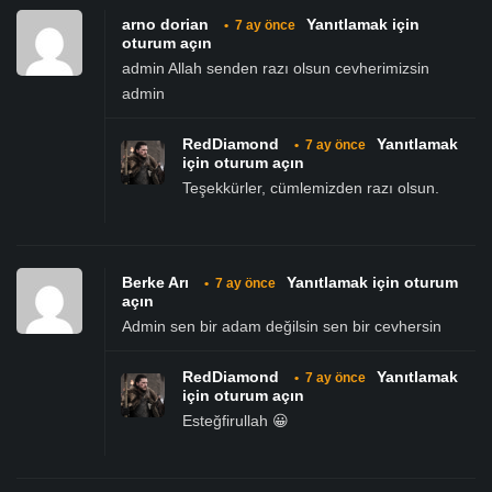
arno dorian
Yanıtlamak için
•
7 ay önce
oturum açın
admin Allah senden razı olsun cevherimizsin
admin
RedDiamond
Yanıtlamak
•
7 ay önce
için oturum açın
Teşekkürler, cümlemizden razı olsun.
Berke Arı
Yanıtlamak için oturum
•
7 ay önce
açın
Admin sen bir adam değilsin sen bir cevhersin
RedDiamond
Yanıtlamak
•
7 ay önce
için oturum açın
Esteğfirullah 😀