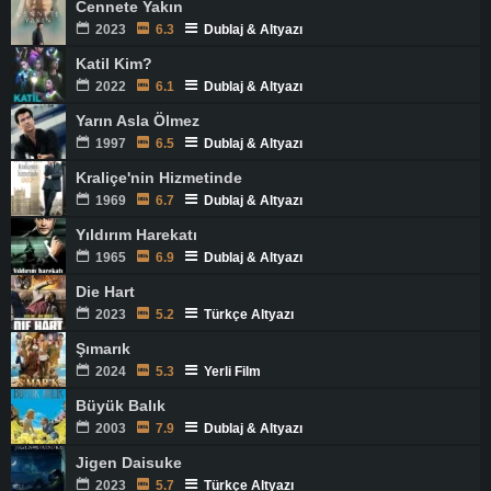
Cennete Yakın
2023
6.3
Dublaj & Altyazı
Katil Kim?
2022
6.1
Dublaj & Altyazı
Yarın Asla Ölmez
1997
6.5
Dublaj & Altyazı
Kraliçe'nin Hizmetinde
1969
6.7
Dublaj & Altyazı
Yıldırım Harekatı
1965
6.9
Dublaj & Altyazı
Die Hart
2023
5.2
Türkçe Altyazı
Şımarık
2024
5.3
Yerli Film
Büyük Balık
2003
7.9
Dublaj & Altyazı
Jigen Daisuke
2023
5.7
Türkçe Altyazı