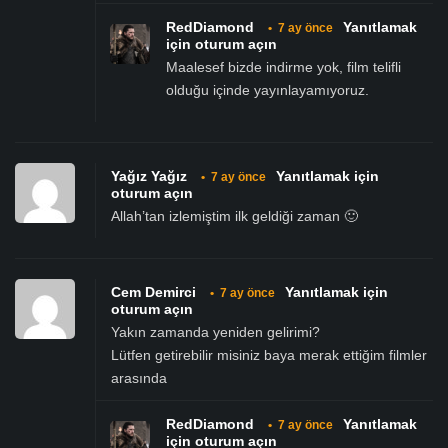
RedDiamond
Yanıtlamak
•
7 ay önce
için oturum açın
Maalesef bizde indirme yok, film telifli
olduğu içinde yayınlayamıyoruz.
Yağız Yağız
Yanıtlamak için
•
7 ay önce
oturum açın
Allah’tan izlemiştim ilk geldiği zaman 🙂
Cem Demirci
Yanıtlamak için
•
7 ay önce
oturum açın
Yakın zamanda yeniden gelirimi?
Lütfen getirebilir misiniz baya merak ettiğim filmler
arasında
RedDiamond
Yanıtlamak
•
7 ay önce
için oturum açın