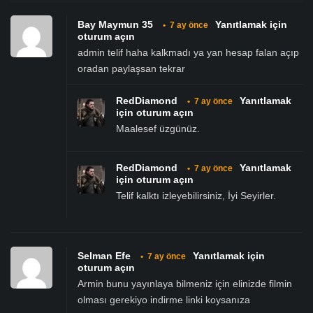
Bay Maymun 35
Yanıtlamak için
•
7 ay önce
oturum açın
admin telif haha kalkmadı ya yan hesap falan açıp
oradan paylaşsan tekrar
RedDiamond
Yanıtlamak
•
7 ay önce
için oturum açın
Maalesef üzgünüz.
RedDiamond
Yanıtlamak
•
7 ay önce
için oturum açın
Telif kalktı izleyebilirsiniz, İyi Seyirler.
Selman Efe
Yanıtlamak için
•
7 ay önce
oturum açın
Armin bunu yayınlaya bilmeniz için elinizde filmin
olması gerekiyo indirme linki koysanıza