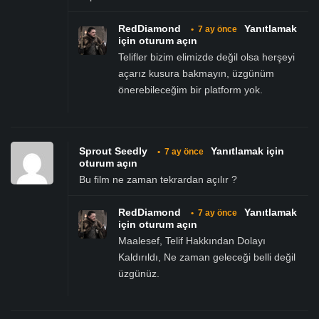
RedDiamond
Yanıtlamak
•
7 ay önce
için oturum açın
Telifler bizim elimizde değil olsa herşeyi
açarız kusura bakmayın, üzgünüm
önerebileceğim bir platform yok.
Sprout Seedly
Yanıtlamak için
•
7 ay önce
oturum açın
Bu film ne zaman tekrardan açılır ?
RedDiamond
Yanıtlamak
•
7 ay önce
için oturum açın
Maalesef, Telif Hakkından Dolayı
Kaldırıldı, Ne zaman geleceği belli değil
üzgünüz.