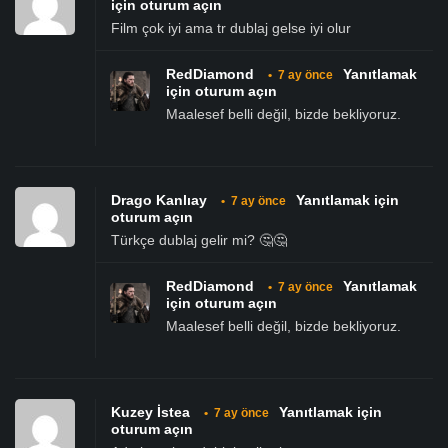
için oturum açın
Film çok iyi ama tr dublaj gelse iyi olur
RedDiamond
Yanıtlamak
•
7 ay önce
için oturum açın
Maalesef belli değil, bizde bekliyoruz.
Drago Kanlıay
Yanıtlamak için
•
7 ay önce
oturum açın
Türkçe dublaj gelir mi? 🤔🤔
RedDiamond
Yanıtlamak
•
7 ay önce
için oturum açın
Maalesef belli değil, bizde bekliyoruz.
Kuzey İstea
Yanıtlamak için
•
7 ay önce
oturum açın