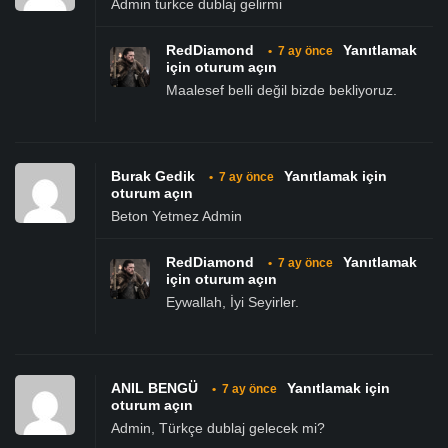
Admin turkce dublaj gelirmi
RedDiamond
Yanıtlamak
•
7 ay önce
için oturum açın
Maalesef belli değil bizde bekliyoruz.
Burak Gedik
Yanıtlamak için
•
7 ay önce
oturum açın
Beton Yetmez Admin
RedDiamond
Yanıtlamak
•
7 ay önce
için oturum açın
Eywallah, İyi Seyirler.
ANIL BENGÜ
Yanıtlamak için
•
7 ay önce
oturum açın
Admin, Türkçe dublaj gelecek mi?