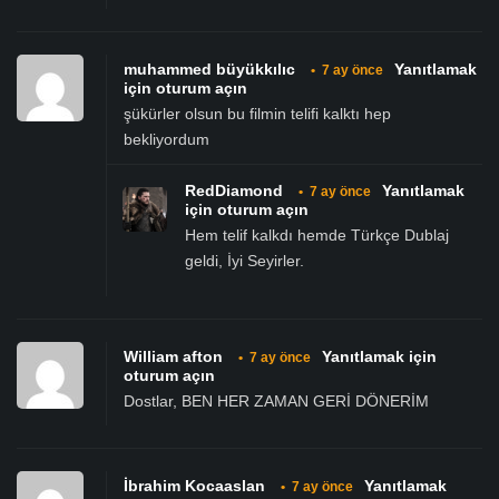
muhammed büyükkılıc
Yanıtlamak
•
7 ay önce
için oturum açın
şükürler olsun bu filmin telifi kalktı hep
bekliyordum
RedDiamond
Yanıtlamak
•
7 ay önce
için oturum açın
Hem telif kalkdı hemde Türkçe Dublaj
geldi, İyi Seyirler.
William afton
Yanıtlamak için
•
7 ay önce
oturum açın
Dostlar, BEN HER ZAMAN GERİ DÖNERİM
İbrahim Kocaaslan
Yanıtlamak
•
7 ay önce