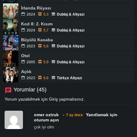
İrlanda Rüyası
2024
5.3
Dublaj & Altyazı
Kod 8: 2. Kısım
2024
5.7
Dublaj & Altyazı
Büyülü Kasaba
2023
5.6
Dublaj & Altyazı
Otel
2005
5.9
Dublaj & Altyazı
Açlık
2023
6.6
Türkçe Altyazı
Yorumlar (45)
Yorum yazabilmek için
Giriş
yapmalısınız.
omer oztruk
Yanıtlamak için
•
7 ay önce
oturum açın
çok iyi olm