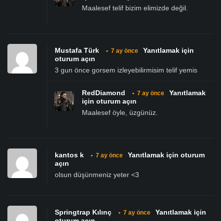
Maalesef telif bizim elimizde değil.
Mustafa Türk
Yanıtlamak için
•
7 ay önce
oturum açın
3 gun önce gorsem izleyebilirmisim telif yemis
RedDiamond
Yanıtlamak
•
7 ay önce
için oturum açın
Maalesef öyle, üzgünüz.
kantos k
Yanıtlamak için oturum
•
7 ay önce
açın
olsun düşünmeniz yeter <3
Springtrap Kılınç
Yanıtlamak için
•
7 ay önce
oturum açın