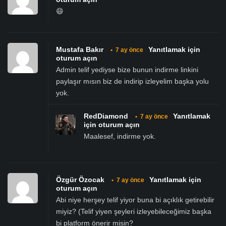
😄
Mustafa Bakır
Yanıtlamak için
•
7 ay önce
oturum açın
Admin telif yediyse bize bunun indirme linkini
paylaşır mısın biz de indirip izleyelim başka yolu
yok.
RedDiamond
Yanıtlamak
•
7 ay önce
için oturum açın
Maalesef, indirme yok.
Özgür Özocak
Yanıtlamak için
•
7 ay önce
oturum açın
Abi niye herşey telif yiyor buna bi açıklık getirebilir
miyiz? (Telif yiyen şeyleri izleyebileceğimiz başka
bi platform önerir misin?