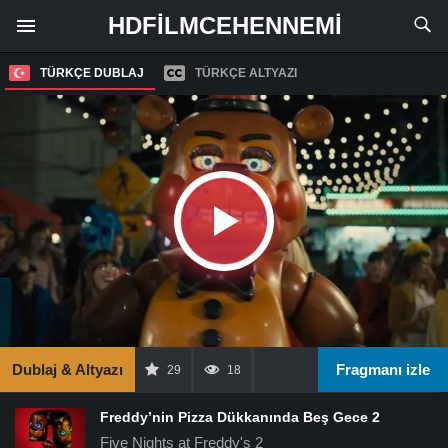
HDFILMCEHENNEMI
TÜRKÇE DUBLAJ
TÜRKÇE ALTYAZI
Dublaj & Altyazı
Fragmanı izle
29
18
Freddy’nin Pizza Dükkanında Beş Gece 2
Five Nights at Freddy's 2