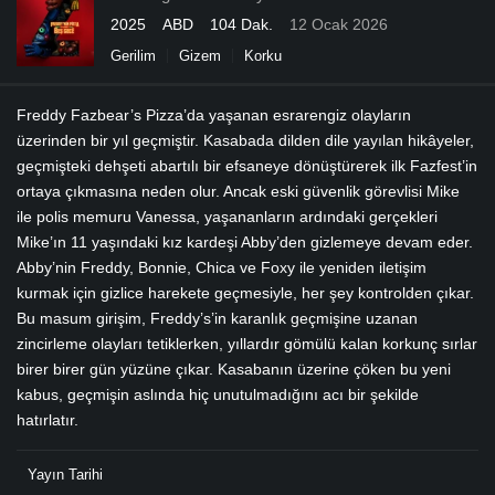
2025
ABD
104 Dak.
12 Ocak 2026
Gerilim
Gizem
Korku
Freddy Fazbear’s Pizza’da yaşanan esrarengiz olayların
üzerinden bir yıl geçmiştir. Kasabada dilden dile yayılan hikâyeler,
geçmişteki dehşeti abartılı bir efsaneye dönüştürerek ilk Fazfest’in
ortaya çıkmasına neden olur. Ancak eski güvenlik görevlisi Mike
ile polis memuru Vanessa, yaşananların ardındaki gerçekleri
Mike’ın 11 yaşındaki kız kardeşi Abby’den gizlemeye devam eder.
Abby’nin Freddy, Bonnie, Chica ve Foxy ile yeniden iletişim
kurmak için gizlice harekete geçmesiyle, her şey kontrolden çıkar.
Bu masum girişim, Freddy’s’in karanlık geçmişine uzanan
zincirleme olayları tetiklerken, yıllardır gömülü kalan korkunç sırlar
birer birer gün yüzüne çıkar. Kasabanın üzerine çöken bu yeni
kabus, geçmişin aslında hiç unutulmadığını acı bir şekilde
hatırlatır.
Yayın Tarihi