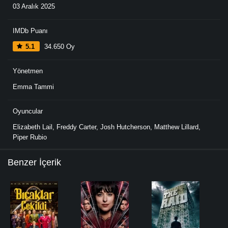
03 Aralık 2025
IMDb Puanı
5.1
34.650 Oy
Yönetmen
Emma Tammi
Oyuncular
Elizabeth Lail
,
Freddy Carter
,
Josh Hutcherson
,
Matthew Lillard
,
Piper Rubio
Benzer İçerik