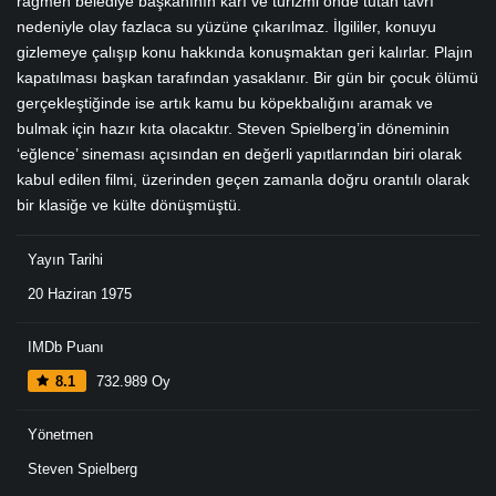
rağmen belediye başkanının kârı ve turizmi önde tutan tavrı
nedeniyle olay fazlaca su yüzüne çıkarılmaz. İlgililer, konuyu
gizlemeye çalışıp konu hakkında konuşmaktan geri kalırlar. Plajın
kapatılması başkan tarafından yasaklanır. Bir gün bir çocuk ölümü
gerçekleştiğinde ise artık kamu bu köpekbalığını aramak ve
bulmak için hazır kıta olacaktır. Steven Spielberg’in döneminin
‘eğlence’ sineması açısından en değerli yapıtlarından biri olarak
kabul edilen filmi, üzerinden geçen zamanla doğru orantılı olarak
bir klasiğe ve külte dönüşmüştü.
Yayın Tarihi
20 Haziran 1975
IMDb Puanı
8.1
732.989 Oy
Yönetmen
Steven Spielberg