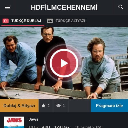
HDFILMCEHENNEMI
TÜRKÇE DUBLAJ
TÜRKÇE ALTYAZI
Dublaj & Altyazı
Fragmanı izle
2
1
Jaws
1975
ABD
124 Dak.
18 Şubat 2024