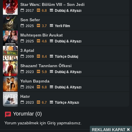
Star Wars: Bölüm VIII – Son Jedi
2017
6.8
Dublaj & Altyazı
Son Sefer
2025
3.7
Yerli Film
Muhteşem Bir Avukat
2025
4.6
Dublaj & Altyazı
3 Aptal
2009
8.4
Türkçe Dublaj
Shazam! Tanrıların Öfkesi
2023
5.9
Dublaj & Altyazı
Yolun Başında
2024
6.8
Dublaj & Altyazı
Hatır
2023
6.7
Türkçe Altyazı
Yorumlar (0)
Yorum yazabilmek için
Giriş
yapmalısınız.
REKLAMI KAPAT