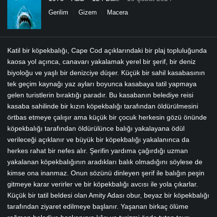
Gerilim
Gizem
Macera
Katil bir köpekbalığı, Cape Cod açıklarındaki bir plaj topluluğunda
kaosa yol açınca, canavarı yakalamak yerel bir şerif, bir deniz
biyoloğu ve yaşlı bir denizciye düşer. Küçük bir sahil kasabasının
tek geçim kaynağı yaz ayları boyunca kasabaya tatil yapmaya
gelen turistlerin bıraktığı paradır. Bu kasabanın belediye reisi
kasaba sahilinde bir kızın köpekbalığı tarafından öldürülmesini
örtbas etmeye çalışır ama küçük bir çocuk herkesin gözü önünde
köpekbalığı tarafından öldürülünce balığı yakalayana ödül
verileceği açıklanır ve büyük bir köpekbalığı yakalanınca da
herkes rahat bir nefes alır. Şerifin yardıma çağırdığı uzman
yakalanan köpekbalığının aradıkları balık olmadığını söylese de
kimse ona inanmaz. Onun sözünü dinleyen şerif ile balığın peşin
gitmeye karar verirler ve bir köpekbalığı avcısı ile yola çıkarlar.
Küçük bir tatil beldesi olan Amity Adası obur, beyaz bir köpekbalığı
tarafından ziyaret edilmeye başlanır. Yaşanan birkaç ölüme