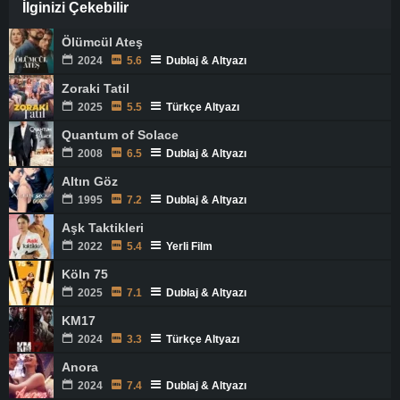
İlginizi Çekebilir
Ölümcül Ateş
2024
5.6
Dublaj & Altyazı
Zoraki Tatil
2025
5.5
Türkçe Altyazı
Quantum of Solace
2008
6.5
Dublaj & Altyazı
Altın Göz
1995
7.2
Dublaj & Altyazı
Aşk Taktikleri
2022
5.4
Yerli Film
Köln 75
2025
7.1
Dublaj & Altyazı
KM17
2024
3.3
Türkçe Altyazı
Anora
2024
7.4
Dublaj & Altyazı