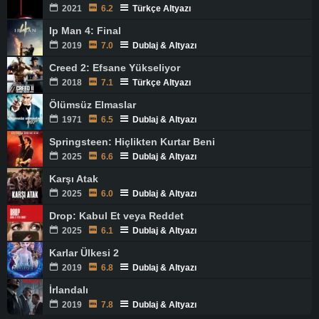
2021
6.2
Türkçe Altyazı
Ip Man 4: Final
2019
7.0
Dublaj & Altyazı
Creed 2: Efsane Yükseliyor
2018
7.1
Türkçe Altyazı
Ölümsüz Elmaslar
1971
6.5
Dublaj & Altyazı
Springsteen: Hiçlikten Kurtar Beni
2025
6.6
Dublaj & Altyazı
Karşı Atak
2025
6.0
Dublaj & Altyazı
Drop: Kabul Et veya Reddet
2025
6.1
Dublaj & Altyazı
Karlar Ülkesi 2
2019
6.8
Dublaj & Altyazı
İrlandalı
2019
7.8
Dublaj & Altyazı