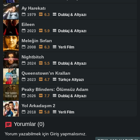
Ay Harekatı
1979
6.3
Dublaj & Altyazı
Eileen
2023
5.9
Dublaj & Altyazı
Meleğin Sırları
2008
6.3
Yerli Film
Nightbitch
2024
5.5
Dublaj & Altyazı
Queenstown’ın Kralları
2023
4.7
Türkçe Altyazı
Peaky Blinders: Ölümsüz Adam
2026
7.7
Dublaj & Altyazı
Yol Arkadaşım 2
2018
5.8
Yerli Film
Yorumlar (0)
Yorum yazabilmek için
Giriş
yapmalısınız.