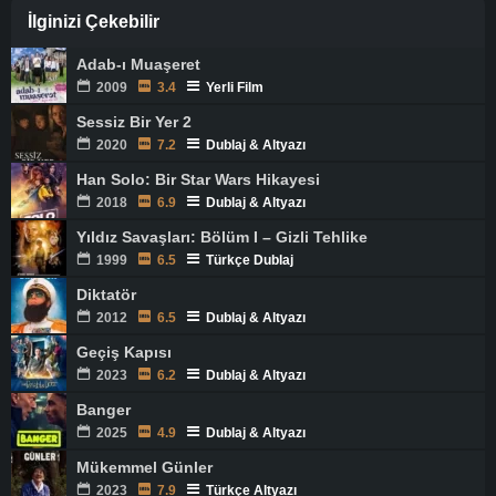
İlginizi Çekebilir
Adab-ı Muaşeret
2009
3.4
Yerli Film
Sessiz Bir Yer 2
2020
7.2
Dublaj & Altyazı
Han Solo: Bir Star Wars Hikayesi
2018
6.9
Dublaj & Altyazı
Yıldız Savaşları: Bölüm I – Gizli Tehlike
1999
6.5
Türkçe Dublaj
Diktatör
2012
6.5
Dublaj & Altyazı
Geçiş Kapısı
2023
6.2
Dublaj & Altyazı
Banger
2025
4.9
Dublaj & Altyazı
Mükemmel Günler
2023
7.9
Türkçe Altyazı