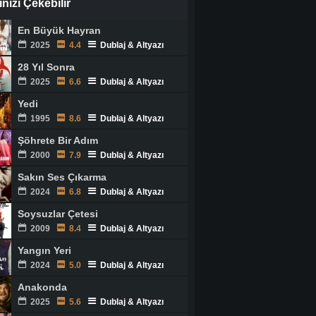
ginizi Çekebilir
En Büyük Hayran
2025
4.4
Dublaj & Altyazı
28 Yıl Sonra
2025
6.6
Dublaj & Altyazı
Yedi
1995
8.6
Dublaj & Altyazı
Şöhrete Bir Adım
2000
7.9
Dublaj & Altyazı
Sakın Ses Çıkarma
2024
6.8
Dublaj & Altyazı
Soysuzlar Çetesi
2009
8.4
Dublaj & Altyazı
Yangın Yeri
2024
5.0
Dublaj & Altyazı
Anakonda
2025
5.6
Dublaj & Altyazı