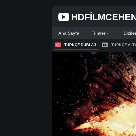
HDFILMCEHE
Ana Sayfa
Filmler
Dizile
TÜRKÇE DUBLAJ
TÜRKÇE ALTY