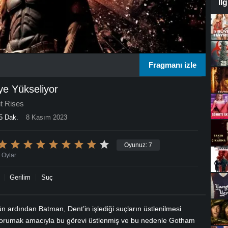
İl
Fragmanı izle
ye Yükseliyor
t Rises
5 Dak.
8 Kasım 2023
Oyunuz:
7
Oylar
Gerilim
Suç
 ardından Batman, Dent’in işlediği suçların üstlenilmesi
ı korumak amacıyla bu görevi üstlenmiş ve bu nedenle Gotham