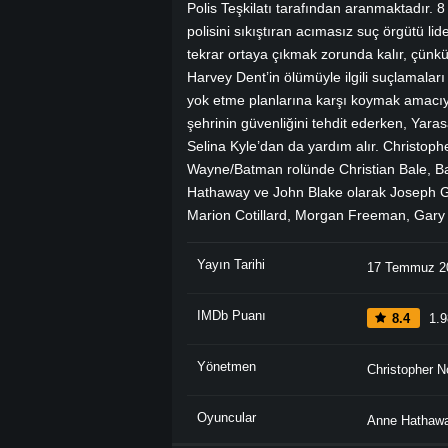
Polis Teşkilatı tarafından aranmaktadır. 
polisini sıkıştıran acımasız suç örgütü lid
tekrar ortaya çıkmak zorunda kalır, çünk
Harvey Dent’in ölümüyle ilgili suçlamalar
yok etme planlarına karşı koymak amacıyl
şehrinin güvenliğini tehdit ederken, Yar
Selina Kyle’dan da yardım alır. Christoph
Wayne/Batman rolünde Christian Bale, Ba
Hathaway ve John Blake olarak Joseph Gord
Marion Cotillard, Morgan Freeman, Gary 
Yayın Tarihi
17 Temmuz 2
IMDb Puanı
8.4
1.9
Yönetmen
Christopher N
Oyuncular
Anne Hathaw