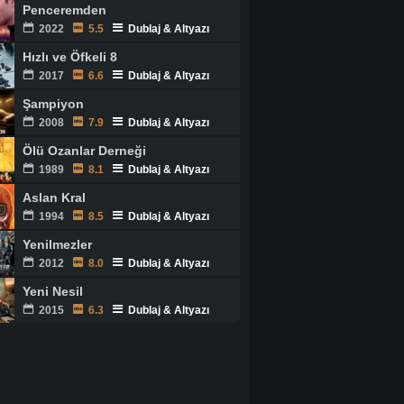
Penceremden
2022
5.5
Dublaj & Altyazı
Hızlı ve Öfkeli 8
2017
6.6
Dublaj & Altyazı
Şampiyon
2008
7.9
Dublaj & Altyazı
Ölü Ozanlar Derneği
1989
8.1
Dublaj & Altyazı
Aslan Kral
1994
8.5
Dublaj & Altyazı
Yenilmezler
2012
8.0
Dublaj & Altyazı
Yeni Nesil
2015
6.3
Dublaj & Altyazı