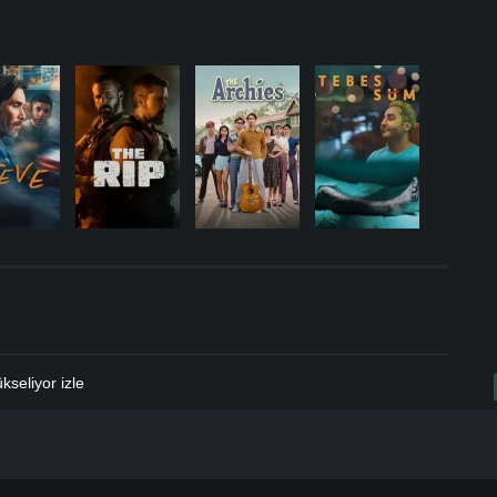
.
seliyor izle