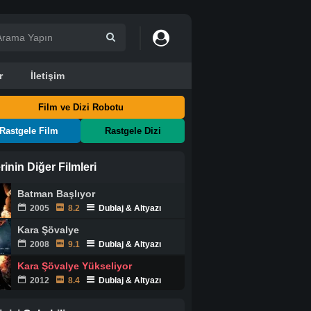
r
İletişim
Film ve Dizi Robotu
Rastgele Film
Rastgele Dizi
rinin Diğer Filmleri
Batman Başlıyor
2005
8.2
Dublaj & Altyazı
Kara Şövalye
2008
9.1
Dublaj & Altyazı
Kara Şövalye Yükseliyor
2012
8.4
Dublaj & Altyazı