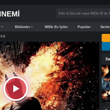
NNEMI
r
Bölümler
IMDb En İyiler
Popüler
Serile
AZI
Se