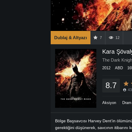
Dublaj & Altyazı
7
12
Kara Şöval
The Dark Knigh
2012
ABD
16
8.7
43
Aksiyon
Dram
Bölge Başsavcısı Harvey Dent’in ölümünün
gerektiğini düşünerek, savcının itibarın