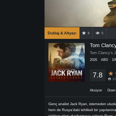
Dublaj & Altyazı
6
5
Tom Clancy
Tom Clancy's 
2026
ABD
10
7.8
12
Aksiyon
Dram
Genç analist Jack Ryan, istemeden ulusl
hem de Rusya’daki tehlikeli bir yapılanman
nükleer planı durdurmaya çalışan Ryan, y