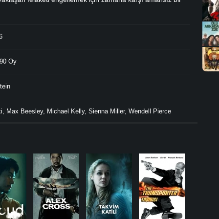
6
90 Oy
tein
i
,
Max Beesley
,
Michael Kelly
,
Sienna Miller
,
Wendell Pierce