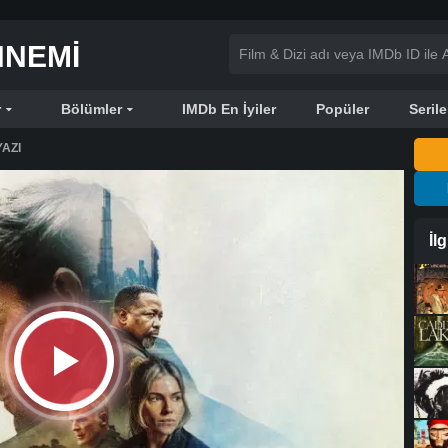
NNEMI
r
Bölümler
IMDb En İyiler
Popüler
Serile
AZI
İl