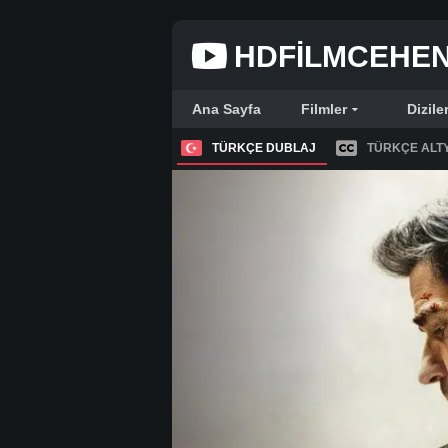
HDFILMCEHE
Ana Sayfa
Filmler
Dizile
TÜRKÇE DUBLAJ
TÜRKÇE ALTY