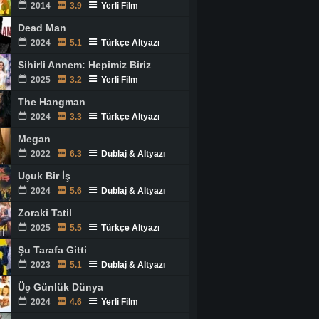
2014
3.9
Yerli Film
Dead Man
2024
5.1
Türkçe Altyazı
Sihirli Annem: Hepimiz Biriz
2025
3.2
Yerli Film
The Hangman
2024
3.3
Türkçe Altyazı
Megan
2022
6.3
Dublaj & Altyazı
Uçuk Bir İş
2024
5.6
Dublaj & Altyazı
Zoraki Tatil
2025
5.5
Türkçe Altyazı
Şu Tarafa Gitti
2023
5.1
Dublaj & Altyazı
Üç Günlük Dünya
2024
4.6
Yerli Film