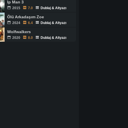
Ip Man 3
2015
7.0
Dublaj & Altyazı
Ölü Arkadaşım Zoe
2024
6.4
Dublaj & Altyazı
Wolfwalkers
2020
8.0
Dublaj & Altyazı