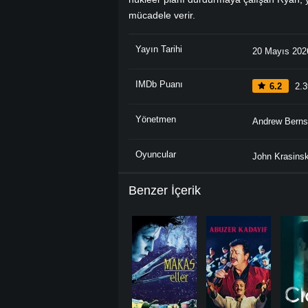
mücadele verir.
Yayın Tarihi
20 Mayıs 202
IMDb Puanı
6.2
2.3
Yönetmen
Andrew Berns
Oyuncular
John Krasinsk
Benzer İçerik