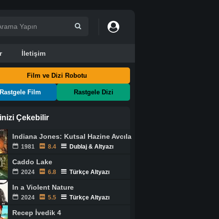
r
İletişim
Film ve Dizi Robotu
Rastgele Film
Rastgele Dizi
ginizi Çekebilir
Indiana Jones: Kutsal Hazine Avcıları
1981
8.4
Dublaj & Altyazı
Caddo Lake
2024
6.8
Türkçe Altyazı
In a Violent Nature
2024
5.5
Türkçe Altyazı
Recep İvedik 4