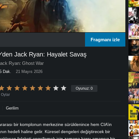
Fragmanı izle
’den Jack Ryan: Hayalet Savaş
Jack Ryan: Ghost War
5 Dak.
21 Mayıs 2026
Oyunuz:
0
Oylar
Gerilim
ararası bir komplonun merkezine sürüklenince hem CIA’in
ın hedefi haline gelir. Küresel dengeleri değiştirecek bir
aklaşan felaketi engellemek için zamana karşı amansız bir