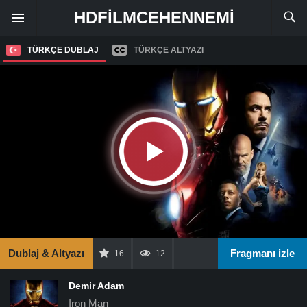
HDFILMCEHENNEMI
TÜRKÇE DUBLAJ
TÜRKÇE ALTYAZI
Dublaj & Altyazı
Fragmanı izle
16
12
Demir Adam
Iron Man