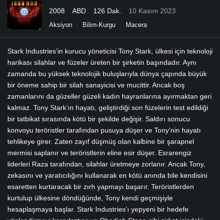
2008
ABD
126 Dak.
10 Kasım 2023
Aksiyon
Bilim-Kurgu
Macera
Stark Industries’in kurucu yöneticisi Tony Stark, ülkesi için teknoloji
harikası silahlar ve füzeler üreten bir şirketin başındadır. Aynı
zamanda bu yüksek teknolojik buluşlarıyla dünya çapında büyük
bir öneme sahip bir silah sanayicisi ve mucittir. Ancak boş
zamanlarını da güzeller güzeli kadın hayranlarına ayırmaktan geri
kalmaz. Tony Stark’ın hayatı, geliştirdiği son füzelerin test edildiği
bir tatbikat sırasında kötü bir şekilde değişir. Saldırı sonucu
konvoyu teröristler tarafından pusuya düşer ve Tony’nin hayatı
tehlikeye girer. Zaten zayıf düşmüş olan kalbine bir şarapnel
mermisi saplanır ve teröristlerin eline esir düşer. Esrarengiz
liderleri Raza tarafından, silahlar üretmeye zorlanır. Ancak Tony,
zekasını ve yaratıcılığını kullanarak en kötü anında bile kendisini
esaretten kurtaracak bir zırh yapmayı başarır. Teröristlerden
kurtulup ülkesine döndüğünde, Tony kendi geçmişiyle
hesaplaşmaya başlar. Stark Industries’ı yepyeni bir hedefe