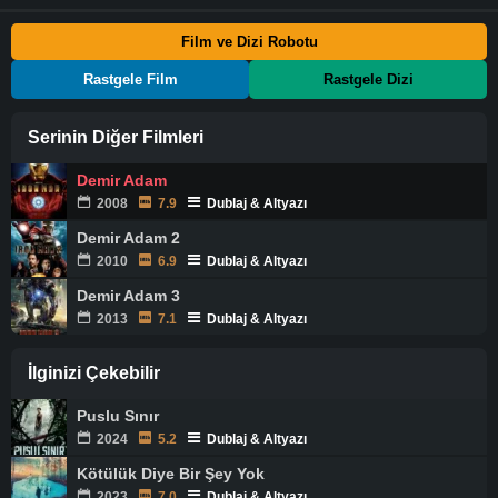
Film ve Dizi Robotu
Rastgele Film
Rastgele Dizi
Serinin Diğer Filmleri
Demir Adam
2008
7.9
Dublaj & Altyazı
Demir Adam 2
2010
6.9
Dublaj & Altyazı
Demir Adam 3
2013
7.1
Dublaj & Altyazı
İlginizi Çekebilir
Puslu Sınır
2024
5.2
Dublaj & Altyazı
Kötülük Diye Bir Şey Yok
2023
7.0
Dublaj & Altyazı