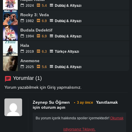
2024
5.4
Dublaj & Altyazı
Rocky 3: Veda
1982
6.9
Dublaj & Altyazı
Budala Dedektif
1994
6.9
Dublaj & Altyazı
Hala
2019
6.3
Türkçe Altyazı
Anemone
2025
5.6
Dublaj & Altyazı
Yorumlar (1)
Yorum yazabilmek için
Giriş
yapmalısınız.
Zeynep Su Öğmen
Yanıtlamak
•
3 ay önce
için oturum açın
Bu yorum içerik hakkında spoiler içermektedir!
Okumak
istiyorsanız Tıklayın.