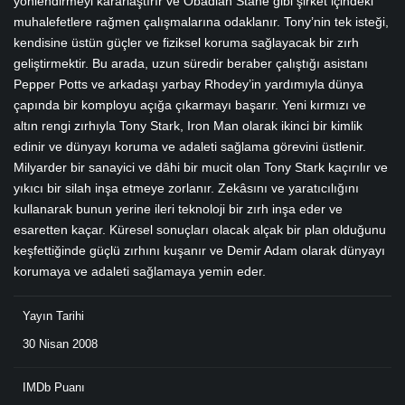
yönlendirmeyi kararlaştırır ve Obadiah Stane gibi şirket içindeki
muhalefetlere rağmen çalışmalarına odaklanır. Tony’nin tek isteği,
kendisine üstün güçler ve fiziksel koruma sağlayacak bir zırh
geliştirmektir. Bu arada, uzun süredir beraber çalıştığı asistanı
Pepper Potts ve arkadaşı yarbay Rhodey’in yardımıyla dünya
çapında bir komployu açığa çıkarmayı başarır. Yeni kırmızı ve
altın rengi zırhıyla Tony Stark, Iron Man olarak ikinci bir kimlik
edinir ve dünyayı koruma ve adaleti sağlama görevini üstlenir.
Milyarder bir sanayici ve dâhi bir mucit olan Tony Stark kaçırılır ve
yıkıcı bir silah inşa etmeye zorlanır. Zekâsını ve yaratıcılığını
kullanarak bunun yerine ileri teknoloji bir zırh inşa eder ve
esaretten kaçar. Küresel sonuçları olacak alçak bir plan olduğunu
keşfettiğinde güçlü zırhını kuşanır ve Demir Adam olarak dünyayı
korumaya ve adaleti sağlamaya yemin eder.
Yayın Tarihi
30 Nisan 2008
IMDb Puanı