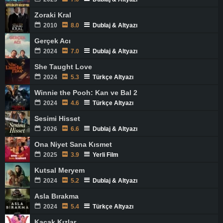
Zoraki Kral
2010
8.0
Dublaj & Altyazı
Gerçek Acı
2024
7.0
Dublaj & Altyazı
She Taught Love
2024
5.3
Türkçe Altyazı
Winnie the Pooh: Kan ve Bal 2
2024
4.6
Türkçe Altyazı
Sesimi Hisset
2026
6.6
Dublaj & Altyazı
Ona Niyet Sana Kısmet
2025
3.9
Yerli Film
Kutsal Meryem
2024
5.2
Dublaj & Altyazı
Asla Bırakma
2024
5.4
Türkçe Altyazı
Kaçak Kızlar