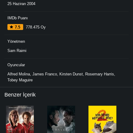
25 Haziran 2004
IMDb Puanı
7.5
778.475 Oy
Yönetmen
Sam Raimi
Oyuncular
Alfred Molina
,
James Franco
,
Kirsten Dunst
,
Rosemary Harris
,
Tobey Maguire
Benzer İçerik