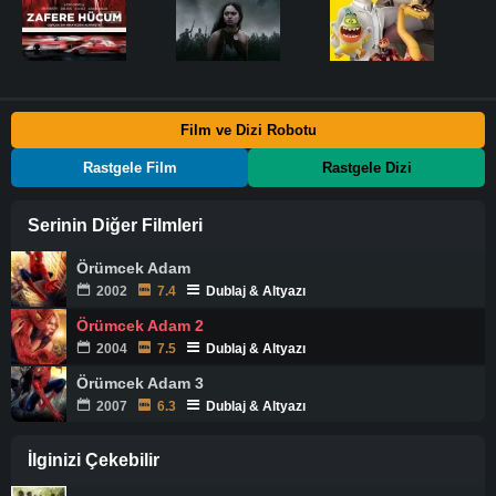
Film ve Dizi Robotu
Rastgele Film
Rastgele Dizi
Serinin Diğer Filmleri
Örümcek Adam
2002
7.4
Dublaj & Altyazı
Örümcek Adam 2
2004
7.5
Dublaj & Altyazı
Örümcek Adam 3
2007
6.3
Dublaj & Altyazı
İlginizi Çekebilir