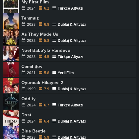
My First Film
2024
6.2
Türkçe Altyazı
Temmuz
2023
6.8
Dublaj & Altyazı
As They Made Us
2022
5.8
Dublaj & Altyazı
Noel Baba'yla Randevu
2023
4.5
Türkçe Altyazı
Cemil Şov
2021
5.8
Yerli Film
Oyuncak Hikayesi 2
1999
7.9
Dublaj & Altyazı
Oddity
2024
6.7
Türkçe Altyazı
Dost
2024
6.4
Dublaj & Altyazı
Blue Beetle
2023
5.9
Dublaj & Altyazı