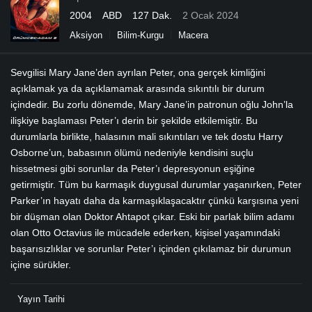
2004
ABD
127 Dak.
2 Ocak 2024
Aksiyon
Bilim-Kurgu
Macera
Sevgilisi Mary Jane’den ayrılan Peter, ona gerçek kimliğini
açıklamak ya da açıklamamak arasında sıkıntılı bir durum
içindedir. Bu zorlu dönemde, Mary Jane’in patronun oğlu John’la
ilişkiye başlaması Peter’ı derin bir şekilde etkilemiştir. Bu
durumlarla birlikte, halasının mali sıkıntıları ve tek dostu Harry
Osborne’un, babasının ölümü nedeniyle kendisini suçlu
hissetmesi gibi sorunlar da Peter’ı depresyonun eşiğine
getirmiştir. Tüm bu karmaşık duygusal durumlar yaşanırken, Peter
Parker’ın hayatı daha da karmaşıklaşacaktır çünkü karşısına yeni
bir düşman olan Doktor Ahtapot çıkar. Eski bir parlak bilim adamı
olan Otto Octavius ​​ile mücadele ederken, kişisel yaşamındaki
başarısızlıklar ve sorunlar Peter’ı içinden çıkılamaz bir durumun
içine sürükler.
Yayın Tarihi