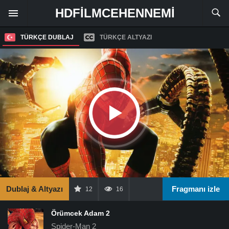
HDFILMCEHENNEMI
TÜRKÇE DUBLAJ
TÜRKÇE ALTYAZI
Dublaj & Altyazı
Fragmanı izle
12
16
Örümcek Adam 2
Spider-Man 2