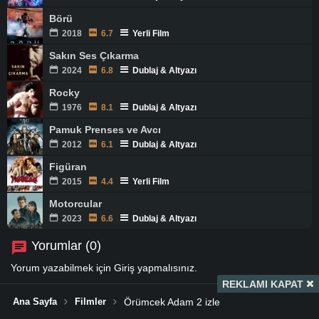
Börü
2018
6.7
Yerli Film
Sakın Ses Çıkarma
2024
6.8
Dublaj & Altyazı
Rocky
1976
8.1
Dublaj & Altyazı
Pamuk Prenses ve Avcı
2012
6.1
Dublaj & Altyazı
Figüran
2015
4.4
Yerli Film
Motorcular
2023
6.6
Dublaj & Altyazı
Yorumlar (0)
Yorum yazabilmek için
Giriş
yapmalısınız.
REKLAMI KAPAT
Ana Sayfa
Filmler
Örümcek Adam 2 izle