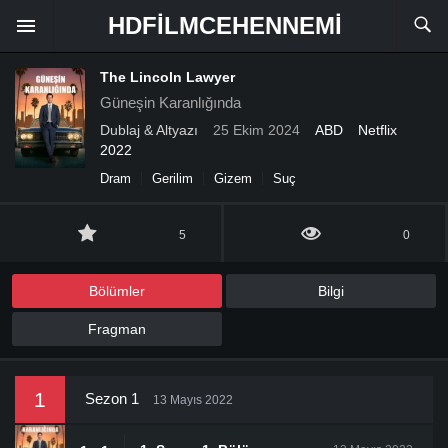
HDFILMCEHENNEMI
The Lincoln Lawyer
Güneşin Karanlığında
Dublaj & Altyazı
25 Ekim 2024
ABD
Netflix
2022
Dram
Gerilim
Gizem
Suç
5
0
Bölümler
Bilgi
Fragman
1
Sezon 1
13 Mayıs 2022