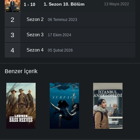
1. Sezon 10. Bölüm
1 - 10
13 Mayıs 2022
2
Sezon 2
06 Temmuz 2023
3
Sezon 3
17 Ekim 2024
4
Sezon 4
05 Şubat 2026
Benzer İçerik