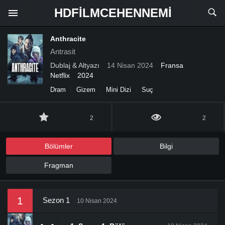
HDFILMCEHENNEMI
Anthracite
Antrasit
Dublaj & Altyazı
14 Nisan 2024
Fransa
Netflix
2024
Dram
Gizem
Mini Dizi
Suç
2
2
Bölümler
Bilgi
Fragman
1
Sezon 1
10 Nisan 2024