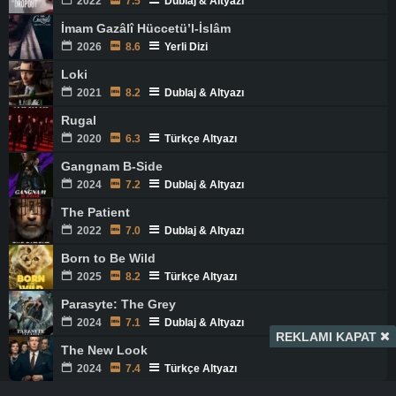
2022
7.5
Dublaj & Altyazı
İmam Gazâlî Hüccetü’l-İslâm
2026
8.6
Yerli Dizi
Loki
2021
8.2
Dublaj & Altyazı
Rugal
2020
6.3
Türkçe Altyazı
Gangnam B-Side
2024
7.2
Dublaj & Altyazı
The Patient
2022
7.0
Dublaj & Altyazı
Born to Be Wild
2025
8.2
Türkçe Altyazı
Parasyte: The Grey
2024
7.1
Dublaj & Altyazı
REKLAMI KAPAT
The New Look
2024
7.4
Türkçe Altyazı