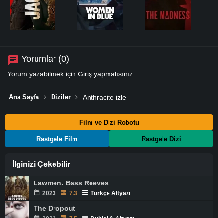
Yorumlar (0)
Yorum yazabilmek için
Giriş
yapmalısınız.
Ana Sayfa
Diziler
Anthracite izle
Film ve Dizi Robotu
Rastgele Film
Rastgele Dizi
İlginizi Çekebilir
Lawmen: Bass Reeves
2023
7.3
Türkçe Altyazı
The Dropout