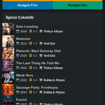
Rastgele Film
Rastgele Dizi
İlginizi Çekebilir
Solo Leveling
2024
8.5
Türkçe Altyazı
Medcezir
2013
7.3
Yerli Dizi
Platonik: Mavi Dolunay Otel
2025
5.3
Yerli Dizi
The Last Thing He Told Me
2023
6.6
Türkçe Altyazı
Weak Hero
2022
8.4
Dublaj & Altyazı
Sausage Party: Foodtopia
2024
5.7
Dublaj & Altyazı
Found
2023
6.8
Türkçe Altyazı