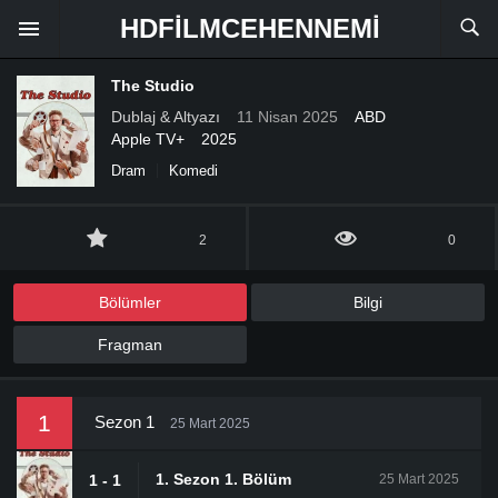
HDFILMCEHENNEMI
The Studio
Dublaj & Altyazı
11 Nisan 2025
ABD
Apple TV+
2025
Dram
Komedi
2
0
Bölümler
Bilgi
Fragman
1
Sezon 1
25 Mart 2025
1. Sezon 1. Bölüm
1 - 1
25 Mart 2025