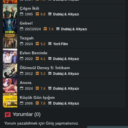
Çılgın İkili
1995
6.8
Dublaj & Altyazı
Geber!
20232024
7.4
Dublaj & Altyazı
Tezgah
2024
5.2
Yerli Film
Evlen Benimle
2022
6.1
Dublaj & Altyazı
Ölümcül Deney 5: İntikam
2012
5.3
Dublaj & Altyazı
Anora
2024
7.4
Dublaj & Altyazı
Küçük Gün Işığım
2006
7.8
Dublaj & Altyazı
Yorumlar (0)
Yorum yazabilmek için
Giriş
yapmalısınız.