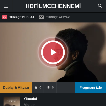
HDFILMCEHENNEMI
TÜRKÇE DUBLAJ
TÜRKÇE ALTYAZI
Dublaj & Altyazı
Fragmanı izle
0
0
Yönetici
Master