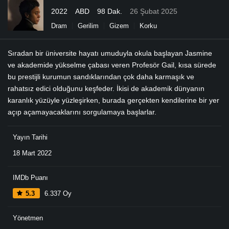
2022
ABD
98 Dak.
26 Şubat 2025
Dram
Gerilim
Gizem
Korku
Sıradan bir üniversite hayatı umuduyla okula başlayan Jasmine
ve akademide yükselme çabası veren Profesör Gail, kısa sürede
bu prestijli kurumun sandıklarından çok daha karmaşık ve
rahatsız edici olduğunu keşfeder. İkisi de akademik dünyanın
karanlık yüzüyle yüzleşirken, burada gerçekten kendilerine bir yer
açıp açamayacaklarını sorgulamaya başlarlar.
Yayın Tarihi
18 Mart 2022
IMDb Puanı
5.3
6.337 Oy
Yönetmen