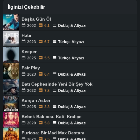
İlginizi Çekebilir
Başka Gün Öl
2002
6.1
Dublaj & Altyazı
Hatır
2023
6.7
Türkçe Altyazı
Keeper
2025
5.5
Türkçe Altyazı
Fair Play
2023
6.4
Dublaj & Altyazı
Batı Cephesinde Yeni Bir Şey Yok
2022
7.8
Dublaj & Altyazı
Kurşun Asker
2025
3.3
Dublaj & Altyazı
Bebek Bakıcısı: Katil Kraliçe
2020
5.8
Dublaj & Altyazı
Furiosa: Bir Mad Max Destanı
2024
7.5
Dublaj & Altyazı