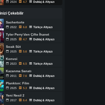
2024
4.7
Dublaj & Altyazı
ginizi Çekebilir
Sachertorte
2022
6.8
Türkçe Altyazı
Tyler Perry’den Çifte İhanet
2025
4.7
Dublaj & Altyazı
Sıcak Süt
2025
5.6
Türkçe Altyazı
Konvoi
2023
6.5
Türkçe Altyazı
Kazanma Sanatı
2011
7.6
Dublaj & Altyazı
Plankton: Film
2025
5.3
Dublaj & Altyazı
Yeni Nesil 2
2017
6.4
Dublaj & Altyazı