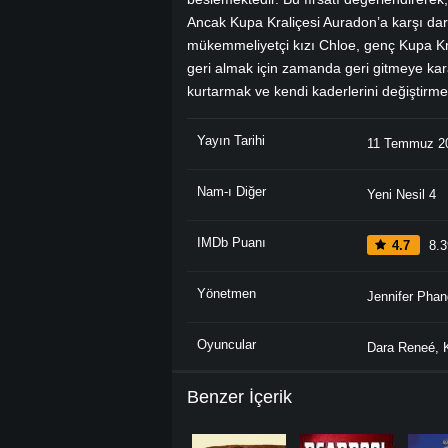
Ancak Kupa Kraliçesi Auradon’a karşı darb
mükemmeliyetçi kızı Chloe, genç Kupa Kra
geri almak için zamanda geri gitmeye karar
kurtarmak ve kendi kaderlerini değiştirmek
Yayın Tarihi
11 Temmuz 2
Nam-ı Diğer
Yeni Nesil 4
IMDb Puanı
4.7
8.3
Yönetmen
Jennifer Phan
Oyuncular
Dara Reneé
,
Benzer İçerik