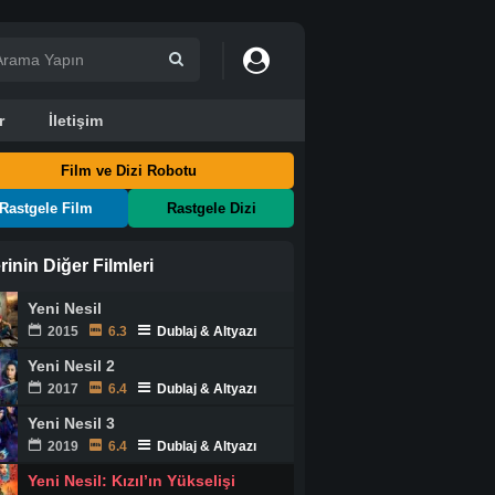
r
İletişim
Film ve Dizi Robotu
Rastgele Film
Rastgele Dizi
rinin Diğer Filmleri
Yeni Nesil
2015
6.3
Dublaj & Altyazı
Yeni Nesil 2
2017
6.4
Dublaj & Altyazı
Yeni Nesil 3
2019
6.4
Dublaj & Altyazı
Yeni Nesil: Kızıl’ın Yükselişi