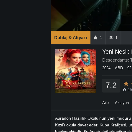
Dublaj & Altyazı
1
1
Yeni Nesil: 
Descendants: T
2024
ABD
92
7.2
19
Aile
Aksiyon
Auradon Hazırlık Okulu’nun yeni müdürü Um
Kızıl’ı okula davet eder. Kupa Kraliçesi, 
beslemektedir. Bu fırsatı değerlendirerek, 