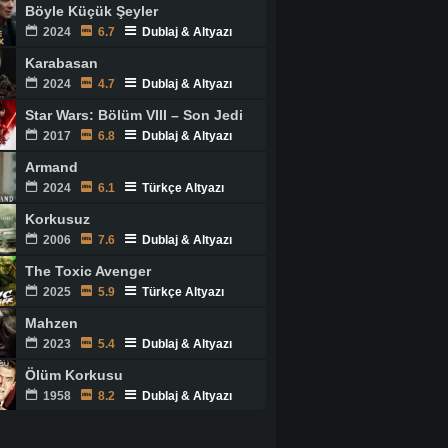
Böyle Küçük Şeyler
2024
6.7
Dublaj & Altyazı
Karabasan
2024
4.7
Dublaj & Altyazı
Star Wars: Bölüm VIII – Son Jedi
2017
6.8
Dublaj & Altyazı
Armand
2024
6.1
Türkçe Altyazı
Korkusuz
2006
7.6
Dublaj & Altyazı
The Toxic Avenger
2025
5.9
Türkçe Altyazı
Mahzen
2023
5.4
Dublaj & Altyazı
Ölüm Korkusu
1958
8.2
Dublaj & Altyazı