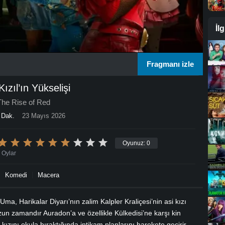
İl
Fragmanı izle
Kızıl’ın Yükselişi
he Rise of Red
 Dak.
23 Mayıs 2026
Oyunuz:
0
Oylar
Komedi
Macera
a, Harikalar Diyarı’nın zalim Kalpler Kraliçesi’nin asi kızı
uzun zamandır Auradon’a ve özellikle Külkedisi’ne karşı kin
kızını okula bıraktığında intikam planlarını harekete geçirir.