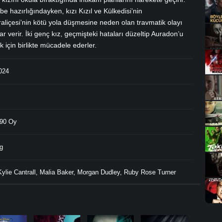
e hazırlığındayken, kızı Kızıl ve Külkedisi’nin
liçesi’nin kötü yola düşmesine neden olan travmatik olayı
 verir. İki genç kız, geçmişteki hataları düzeltip Auradon’u
 için birlikte mücadele ederler.
024
90 Oy
g
Kylie Cantrall
,
Malia Baker
,
Morgan Dudley
,
Ruby Rose Turner