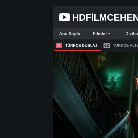
HDFILMCEHE
Ana Sayfa
Filmler
Dizile
TÜRKÇE DUBLAJ
TÜRKÇE ALTY