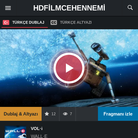
HDFILMCEHENNEMI
TÜRKÇE DUBLAJ
TÜRKÇE ALTYAZI
Dublaj & Altyazı
Fragmanı izle
12
7
VOL·i
WALL·E