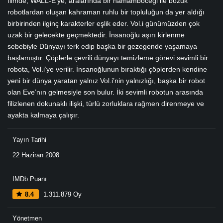
filmde, WALL-E’ye, aralarında bir hamamböceği ile bozuk
robotlardan oluşan kahraman ruhlu bir topluluğun da yer aldığı
birbirinden ilginç karakterler eşlik eder. Vol.i günümüzden çok
uzak bir gelecekte geçmektedir. İnsanoğlu aşırı kirlenme
sebebiyle Dünyayı terk edip başka bir gezegende yaşamaya
başlamıştır. Çöplerle çevrili dünyayı temizleme görevi sevimli bir
robota, Vol.i’ye verilir. İnsanoğlunun bıraktığı çöplerden kendine
yeni bir dünya yaratan yalnız Vol.i’nin yalnızlığı, başka bir robot
olan Eve’nın gelmesiyle son bulur. İki sevimli robotun arasında
filizlenen dokunaklı ilişki, türlü zorluklara rağmen direnmeye ve
ayakta kalmaya çalışır.
Yayın Tarihi
22 Haziran 2008
IMDb Puanı
8.4
1.311.879 Oy
Yönetmen