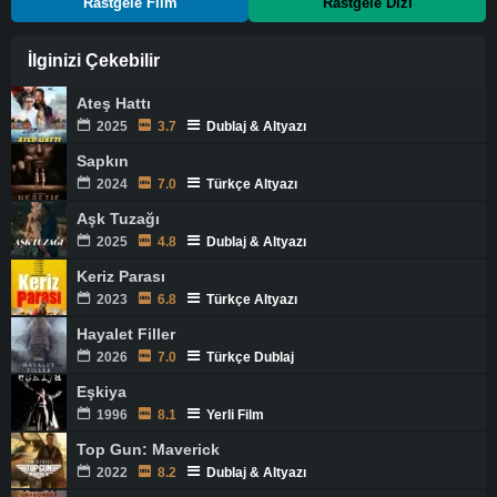
Rastgele Film
Rastgele Dizi
İlginizi Çekebilir
Ateş Hattı
2025
3.7
Dublaj & Altyazı
Sapkın
2024
7.0
Türkçe Altyazı
Aşk Tuzağı
2025
4.8
Dublaj & Altyazı
Keriz Parası
2023
6.8
Türkçe Altyazı
Hayalet Filler
2026
7.0
Türkçe Dublaj
Eşkiya
1996
8.1
Yerli Film
Top Gun: Maverick
2022
8.2
Dublaj & Altyazı