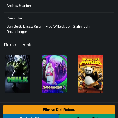
Andrew Stanton
Oyuncular
Ben Burtt
,
Elissa Knight
,
Fred Willard
,
Jeff Garlin
,
John
Ratzenberger
Benzer İçerik
Film ve Dizi Robotu