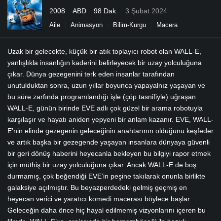
2008
ABD
98 Dak.
3 Şubat 2024
Aile
Animasyon
Bilim-Kurgu
Macera
Uzak bir gelecekte, küçük bir atık toplayıcı robot olan WALL-E,
yanlışlıkla insanlığın kaderini belirleyecek bir uzay yolculuğuna
çıkar. Dünya gezegenini terk eden insanlar tarafından
unutulduktan sonra, uzun yıllar boyunca yapayalnız yaşayan ve
bu süre zarfında programlandığı işle (çöp tasnifiyle) uğraşan
WALL-E, günün birinde EVE adlı çok güzel bir arama robotuyla
karşılaşır ve hayatı aniden yepyeni bir anlam kazanır. EVE, WALL-
E’nin elinde gezegenin geleceğinin anahtarının olduğunu keşfeder
ve artık başka bir gezegende yaşayan insanlara dünyaya güvenli
bir geri dönüş haberini heyecanla bekleyen bu bilgiyi rapor etmek
için müthiş bir uzay yolculuğuna çıkar. Ancak WALL-E de boş
durmamış, çok beğendiği EVE’in peşine takılarak onunla birlikte
galaksiye açılmıştır. Bu beyazperdedeki gelmiş geçmiş en
heyecan verici ve yaratıcı komedi macerası böylece başlar.
Geleceğin daha önce hiç hayal edilmemiş vizyonlarını içeren bu