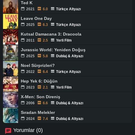
Ted K
2021
6.0
Türkçe Altyazı
Leave One Day
2025
6.3
Türkçe Altyazı
Kutsal Damacana 3: Dracoola
2011
2.5
Yerli Film
Jurassic World: Yeniden Doğuş
2025
5.8
Dublaj & Altyazı
Noel Sürprizleri?
2022
6.4
Türkçe Altyazı
Hep Yek 6: Düğün
2023
2.1
Yerli Film
X-Men: Son Direniş
2006
6.6
Dublaj & Altyazı
Sıradan Melekler
2024
7.4
Dublaj & Altyazı
Yorumlar (0)