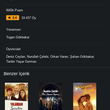
IMDb Puanı
3.4
19.437 Oy
Yönetmen
Togan Gökbakar
Oyuncular
Deniz Ceylan
,
Nurullah Çelebi
,
Orkan Varan
,
Şahan Gökbakar
,
Tanfer Yaşar German
Benzer İçerik