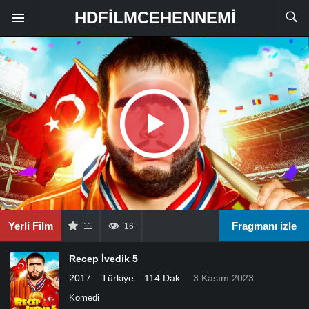
HDFILMCEHENNEMI
Yerli Film
Fragmanı izle
11
16
Recep İvedik 5
2017
Türkiye
114 Dak.
3 Kasım 2023
Komedi