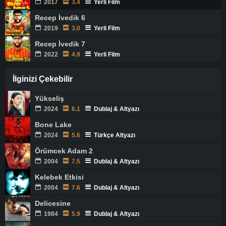
2017
3.4
Yerli Film
Recep İvedik 6
2019
3.0
Yerli Film
Recep İvedik 7
2022
4.9
Yerli Film
İlginizi Çekebilir
Yükseliş
2024
6.1
Dublaj & Altyazı
Bone Lake
2024
5.6
Türkçe Altyazı
Örümcek Adam 2
2004
7.5
Dublaj & Altyazı
Kelebek Etkisi
2004
7.6
Dublaj & Altyazı
Delicesine
1984
5.9
Dublaj & Altyazı