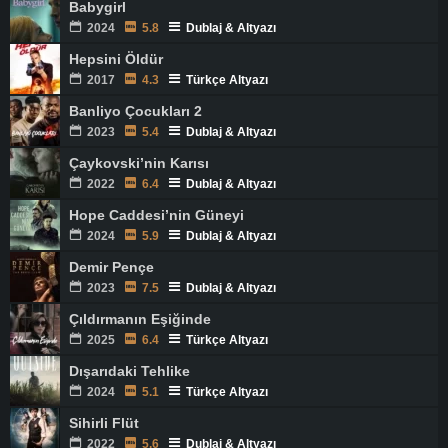
Babygirl
2024
5.8
Dublaj & Altyazı
Hepsini Öldür
2017
4.3
Türkçe Altyazı
Banliyo Çocukları 2
2023
5.4
Dublaj & Altyazı
Çaykovski’nin Karısı
2022
6.4
Dublaj & Altyazı
Hope Caddesi’nin Güneyi
2024
5.9
Dublaj & Altyazı
Demir Pençe
2023
7.5
Dublaj & Altyazı
Çıldırmanın Eşiğinde
2025
6.4
Türkçe Altyazı
Dışarıdaki Tehlike
2024
5.1
Türkçe Altyazı
Sihirli Flüt
2022
5.6
Dublaj & Altyazı