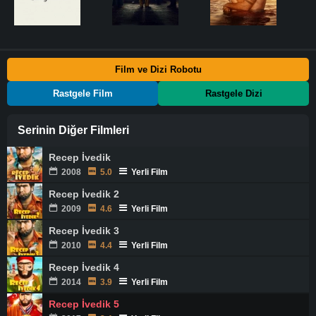
Film ve Dizi Robotu
Rastgele Film
Rastgele Dizi
Serinin Diğer Filmleri
Recep İvedik
2008
5.0
Yerli Film
Recep İvedik 2
2009
4.6
Yerli Film
Recep İvedik 3
2010
4.4
Yerli Film
Recep İvedik 4
2014
3.9
Yerli Film
Recep İvedik 5