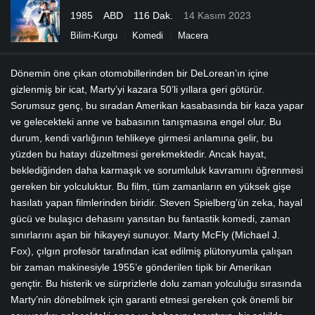
1985
ABD
116 Dak.
14 Kasım 2023
Bilim-Kurgu
Komedi
Macera
Dönemin öne çıkan otomobillerinden bir DeLorean’ın içine
gizlenmiş bir icat, Marty’yi kazara 50’li yıllara geri götürür.
Sorumsuz genç, bu sıradan Amerikan kasabasında bir kaza yapar
ve gelecekteki anne ve babasının tanışmasına engel olur. Bu
durum, kendi varlığının tehlikeye girmesi anlamına gelir, bu
yüzden bu hatayı düzeltmesi gerekmektedir. Ancak hayat,
beklediğinden daha karmaşık ve sorumluluk kavramını öğrenmesi
gereken bir yolculuktur. Bu film, tüm zamanların en yüksek gişe
hasılatı yapan filmlerinden biridir. Steven Spielberg’ün zeka, hayal
gücü ve bulaşıcı dehasını yansıtan bu fantastik komedi, zaman
sınırlarını aşan bir hikayeyi sunuyor. Marty McFly (Michael J.
Fox), çılgın profesör tarafından icat edilmiş plütonyumla çalışan
bir zaman makinesiyle 1955’e gönderilen tipik bir Amerikan
gençtir. Bu histerik ve sürprizlerle dolu zaman yolculuğu sırasında
Marty’nin dönebilmek için garanti etmesi gereken çok önemli bir