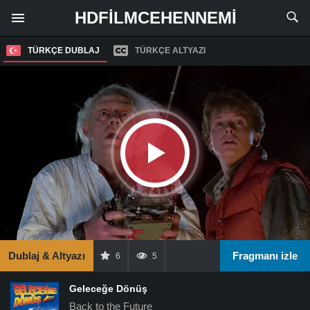
HDFILMCEHENNEMI
TÜRKÇE DUBLAJ
TÜRKÇE ALTYAZI
Dublaj & Altyazı
Fragmanı izle
6
5
Geleceğe Dönüş
Back to the Future