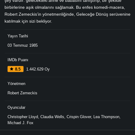
şey vardır: gelecekteki anne ve babasını tanıştırıp, bir şekilde
birbirlerine aşık olmalarını sağlamak. Bu enfes komedi-macera,
Robert Zemeckis’in yönetmenliğinde, Geleceğe Dönüş serüvenine
katılmak için sizi bekliyor.
Yayın Tarihi
03 Temmuz 1985
IMDb Puanı
8.5
1.442.629 Oy
Yönetmen
Robert Zemeckis
Oyuncular
Christopher Lloyd
,
Claudia Wells
,
Crispin Glover
,
Lea Thompson
,
Michael J. Fox