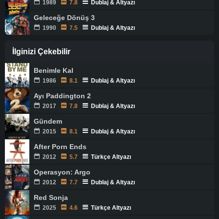
1989
7.8
Dublaj & Altyazı
Geleceğe Dönüş 3
1990
7.5
Dublaj & Altyazı
İlginizi Çekebilir
Benimle Kal
1986
8.1
Dublaj & Altyazı
Ayı Paddington 2
2017
7.8
Dublaj & Altyazı
Gündem
2015
8.1
Dublaj & Altyazı
After Porn Ends
2012
5.7
Türkçe Altyazı
Operasyon: Argo
2012
7.7
Dublaj & Altyazı
Red Sonja
2025
4.6
Türkçe Altyazı