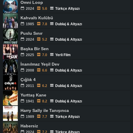
Omni Loop
2024
5.6
Türkçe Altyazı
Kahvaltı Kulübü
1985
7.8
Dublaj & Altyazı
Puslu Sınır
2024
5.2
Dublaj & Altyazı
Başka Bir Sen
2025
7.0
Yerli Film
İnanılmaz Yeşil Dev
2008
6.6
Dublaj & Altyazı
Çığlık 4
2011
6.2
Dublaj & Altyazı
Yurttaş Kane
1941
8.2
Dublaj & Altyazı
Harry Sally ile Tanışınca
1989
7.7
Türkçe Altyazı
Habersiz
2024
7.2
Türkçe Altyazı