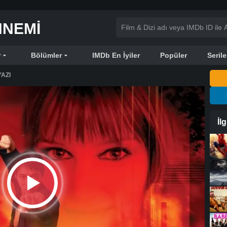
NNEMI
r
Bölümler
IMDb En İyiler
Popüler
Serile
AZI
İl