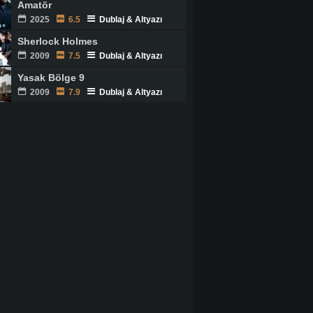
Amatör
2025
6.5
Dublaj & Altyazı
Sherlock Holmes
2009
7.5
Dublaj & Altyazı
Yasak Bölge 9
2009
7.9
Dublaj & Altyazı