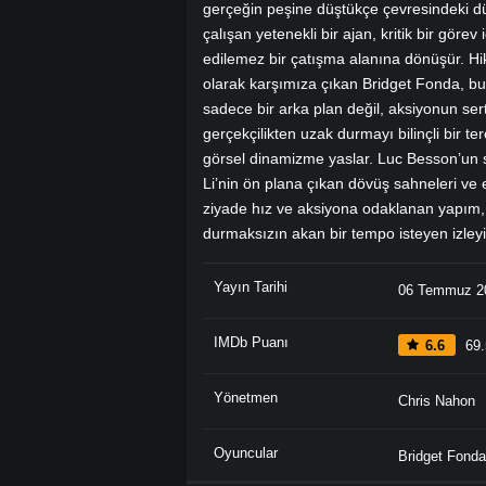
gerçeğin peşine düştükçe çevresindeki dün
çalışan yetenekli bir ajan, kritik bir görev
edilemez bir çatışma alanına dönüşür. H
olarak karşımıza çıkan Bridget Fonda, b
sadece bir arka plan değil, aksiyonun ser
gerçekçilikten uzak durmayı bilinçli bir 
görsel dinamizme yaslar. Luc Besson’un sen
Li’nin ön plana çıkan dövüş sahneleri ve et
ziyade hız ve aksiyona odaklanan yapım, k
durmaksızın akan bir tempo isteyen izleyic
Yayın Tarihi
06 Temmuz 2
IMDb Puanı
6.6
69.
Yönetmen
Chris Nahon
Oyuncular
Bridget Fonda