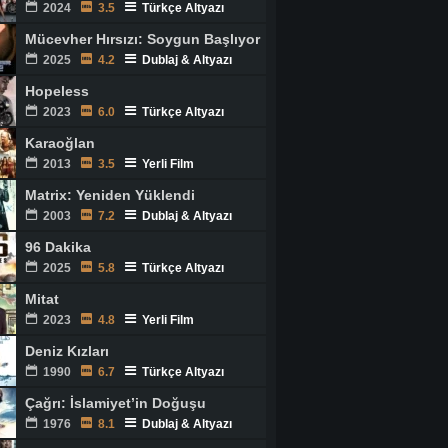
2024
3.5
Türkçe Altyazı
Mücevher Hırsızı: Soygun Başlıyor
2025
4.2
Dublaj & Altyazı
Hopeless
2023
6.0
Türkçe Altyazı
Karaoğlan
2013
3.5
Yerli Film
Matrix: Yeniden Yüklendi
2003
7.2
Dublaj & Altyazı
96 Dakika
2025
5.8
Türkçe Altyazı
Mitat
2023
4.8
Yerli Film
Deniz Kızları
1990
6.7
Türkçe Altyazı
Çağrı: İslamiyet’in Doğuşu
1976
8.1
Dublaj & Altyazı