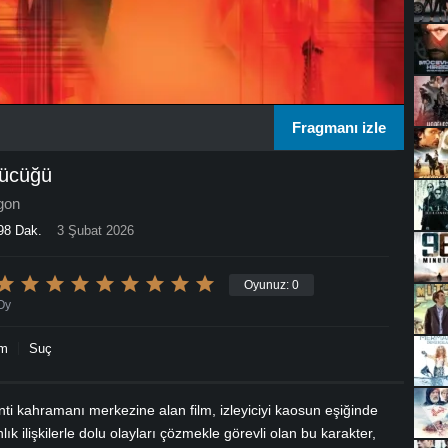
Fragmanı izle
pücüğü
gon
98 Dak.
3 Şubat 2026
Oyunuz:
0
Oy
im
Suç
nti kahramanı merkezine alan film, izleyiciyi kaosun eşiğinde
ık ilişkilerle dolu olayları çözmekle görevli olan bu karakter,