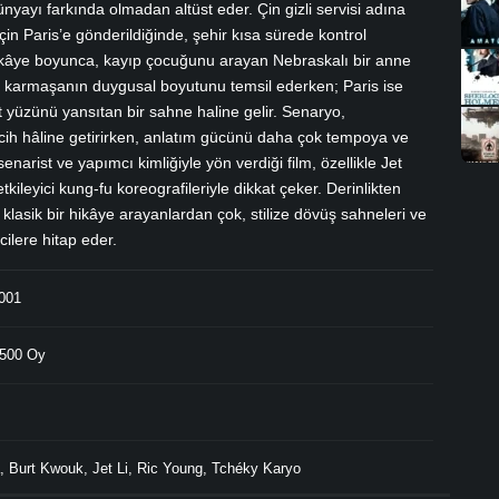
yayı farkında olmadan altüst eder. Çin gizli servisi adına
 için Paris’e gönderildiğinde, şehir kısa sürede kontrol
ikâye boyunca, kayıp çocuğunu arayan Nebraskalı bir anne
u karmaşanın duygusal boyutunu temsil ederken; Paris ise
t yüzünü yansıtan bir sahne haline gelir. Senaryo,
tercih hâline getirirken, anlatım gücünü daha çok tempoya ve
arist ve yapımcı kimliğiyle yön verdiği film, özellikle Jet
kileyici kung-fu koreografileriyle dikkat çeker. Derinlikten
lasik bir hikâye arayanlardan çok, stilize dövüş sahneleri ve
ilere hitap eder.
001
500 Oy
,
Burt Kwouk
,
Jet Li
,
Ric Young
,
Tchéky Karyo