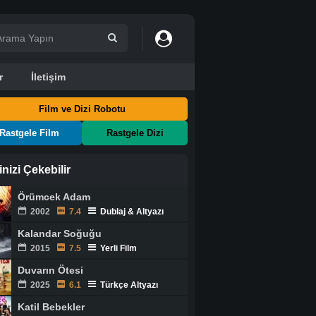
r
İletişim
Film ve Dizi Robotu
Rastgele Film
Rastgele Dizi
ginizi Çekebilir
Örümcek Adam
2002
7.4
Dublaj & Altyazı
Kalandar Soğuğu
2015
7.5
Yerli Film
Duvarın Ötesi
2025
6.1
Türkçe Altyazı
Katil Bebekler