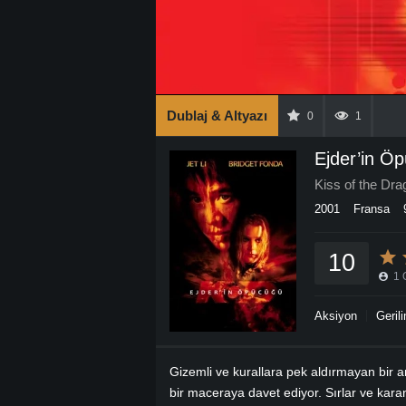
Dublaj & Altyazı
0
1
Ejder’in Ö
Kiss of the Dra
2001
Fransa
10
1
Aksiyon
Geril
Gizemli ve kurallara pek aldırmayan bir a
bir maceraya davet ediyor. Sırlar ve karanl