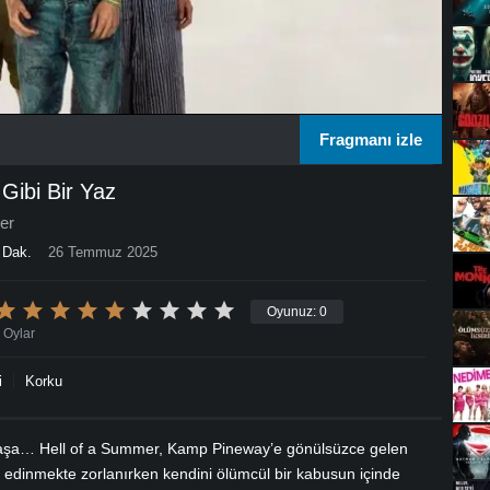
Fragmanı izle
ibi Bir Yaz
er
 Dak.
26 Temmuz 2025
Oyunuz:
0
Oylar
i
Korku
rmaşa… Hell of a Summer, Kamp Pineway’e gönülsüzce gelen
 edinmekte zorlanırken kendini ölümcül bir kabusun içinde