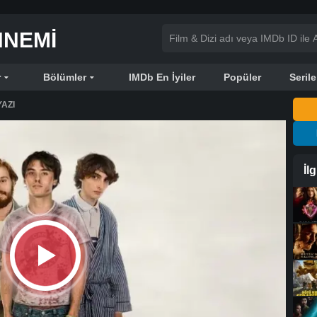
NNEMI
r
Bölümler
IMDb En İyiler
Popüler
Serile
AZI
İl