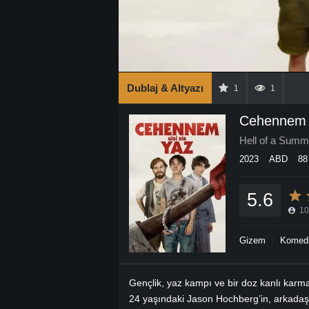
Dublaj & Altyazı
1
1
Cehennem G
Hell of a Summ
2023
ABD
88
5.6
10
Gizem
Komed
Gençlik, yaz kampı ve bir doz kanlı ka
24 yaşındaki Jason Hochberg’in, arkadaş