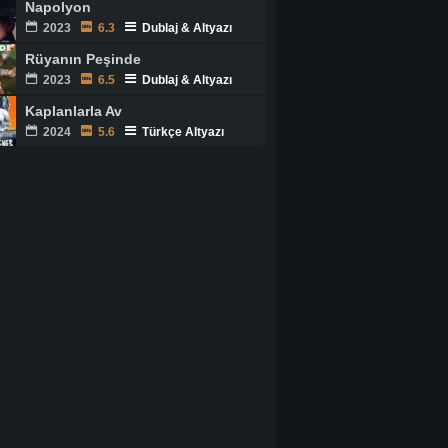
Napolyon
2023
6.3
Dublaj & Altyazı
Rüyanın Peşinde
2023
6.5
Dublaj & Altyazı
Kaplanlarla Av
2024
5.6
Türkçe Altyazı