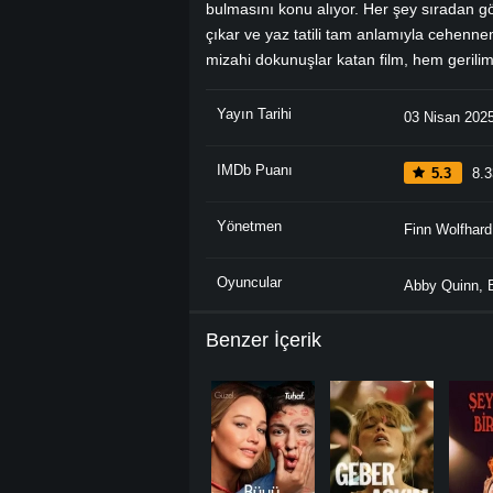
bulmasını konu alıyor. Her şey sıradan gö
çıkar ve yaz tatili tam anlamıyla cehen
mizahi dokunuşlar katan film, hem gerili
Yayın Tarihi
03 Nisan 202
IMDb Puanı
5.3
8.3
Yönetmen
Finn Wolfhard
Oyuncular
Abby Quinn
,
Benzer İçerik