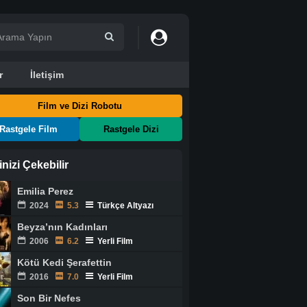
r
İletişim
Film ve Dizi Robotu
Rastgele Film
Rastgele Dizi
ginizi Çekebilir
Emilia Perez
2024
5.3
Türkçe Altyazı
Beyza’nın Kadınları
2006
6.2
Yerli Film
Kötü Kedi Şerafettin
2016
7.0
Yerli Film
Son Bir Nefes