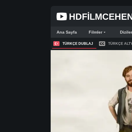
HDFILMCEHE
Ana Sayfa
Filmler
Dizile
TÜRKÇE DUBLAJ
TÜRKÇE ALTY