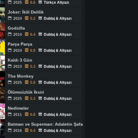
2025
6.6
Türkçe Altyazı
Joker: İkili Delilik
2024
5.2
Dublaj & Altyazı
Godzilla
2014
6.4
Dublaj & Altyazı
Parça Parça
2024
6.9
Dublaj & Altyazı
Kaldı 3 Gün
2023
5.3
Dublaj & Altyazı
The Monkey
2025
5.9
Dublaj & Altyazı
Ölümsüzlük İksiri
2025
5.3
Dublaj & Altyazı
Nedimeler
2011
6.8
Dublaj & Altyazı
Batman ve Superman: Adaletin Şafağı
2016
6.4
Dublaj & Altyazı