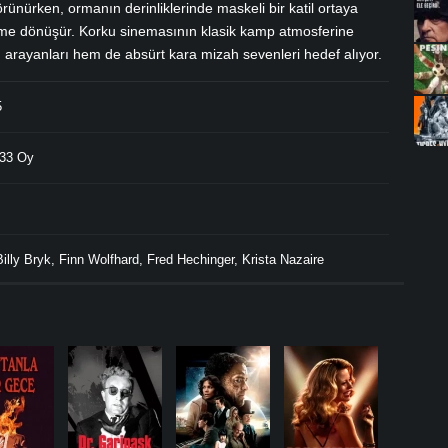
rünürken, ormanın derinliklerinde maskeli bir katil ortaya
neme dönüşür. Korku sinemasının klasik kamp atmosferine
m arayanları hem de absürt kara mizah sevenleri hedef alıyor.
5
33 Oy
Billy Bryk
,
Finn Wolfhard
,
Fred Hechinger
,
Krista Nazaire