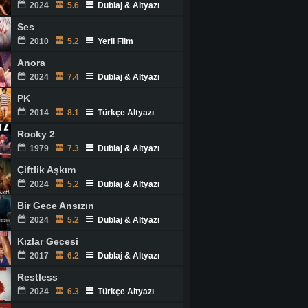
2024
5.6
Dublaj & Altyazı
Ses
2010
5.2
Yerli Film
Anora
2024
7.4
Dublaj & Altyazı
PK
2014
8.1
Türkçe Altyazı
Rocky 2
1979
7.3
Dublaj & Altyazı
Çiftlik Aşkım
2024
5.2
Dublaj & Altyazı
Bir Gece Ansızın
2024
5.2
Dublaj & Altyazı
Kızlar Gecesi
2017
6.2
Dublaj & Altyazı
Restless
2024
6.3
Türkçe Altyazı