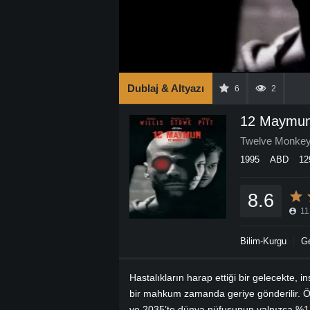
Dublaj & Altyazı
6
2
12 Maymu
Twelve Monke
1995
ABD
12
8.6
11
Bilim-Kurgu
Ge
Hastalıkların harap ettiği bir gelecekte, 
bir mahkum zamanda geriye gönderilir. Ö
ve 2035’te dünya nüfusunun yalnızca %1’in