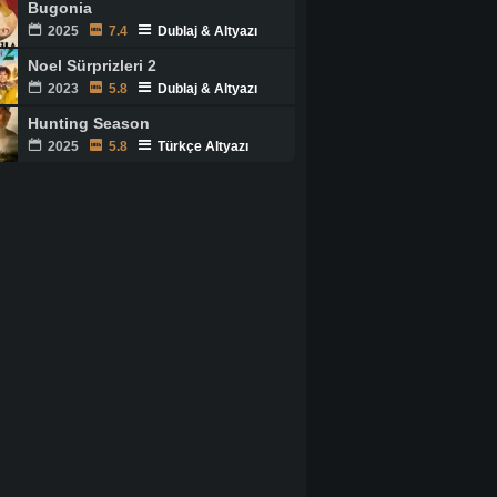
Bugonia
2025
7.4
Dublaj & Altyazı
Noel Sürprizleri 2
2023
5.8
Dublaj & Altyazı
Hunting Season
2025
5.8
Türkçe Altyazı