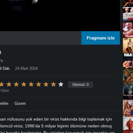
Fragmanı izle
n
ys
9 Dak.
24 Mart 2024
Oyunuz:
0
Oylar
rilim
Gizem
insan nüfusunu yok eden bir virüs hakkında bilgi toplamak için
lümcül virüs, 1996’da 5 milyar kişinin ölümüne neden olmuş
i hayatta bırakmıştır. Bu virüsten korunmak için insanlar yer