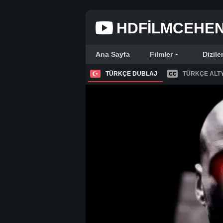
HDFILMCEHE
Ana Sayfa
Filmler
Dizile
TÜRKÇE DUBLAJ
TÜRKÇE ALTY