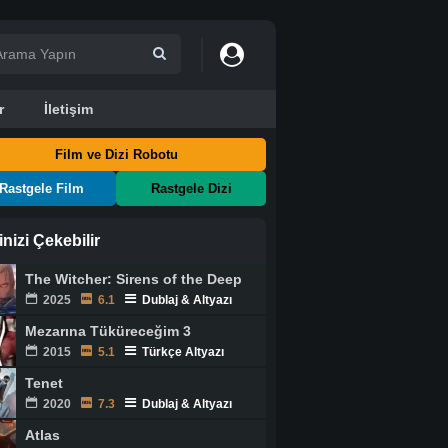
r
İletişim
Film ve Dizi Robotu
Rastgele Film
Rastgele Dizi
ginizi Çekebilir
The Witcher: Sirens of the Deep
2025
6.1
Dublaj & Altyazı
Mezarına Tüküreceğim 3
2015
5.1
Türkçe Altyazı
Tenet
2020
7.3
Dublaj & Altyazı
Atlas