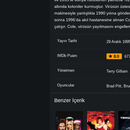
altında koloniler kurmuştur. Virüsün üs
makinesiyle yanlışlıkla 1990 yılına gönder
sonra 1996’da akıl hastanesine alınan Col
çalışır. Cole, virüsün yayılmasını engelle
Yayın Tarihi
29 Aralık 199
IMDb Puanı
8.0
677
Yönetmen
Terry Gilliam
Oyuncular
Brad Pitt
,
Bru
Benzer İçerik