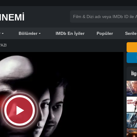
NNEMI
r
Bölümler
IMDb En İyiler
Popüler
Serile
AZI
İl