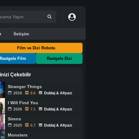
r
İletişim
Film ve Dizi Robotu
Rastgele Film
Rastgele Dizi
ginizi Çekebilir
Stranger Things
2016
8.6
Dublaj & Altyazı
I Will Find You
2026
7.1
Dublaj & Altyazı
Sirens
2025
6.7
Dublaj & Altyazı
Monsters