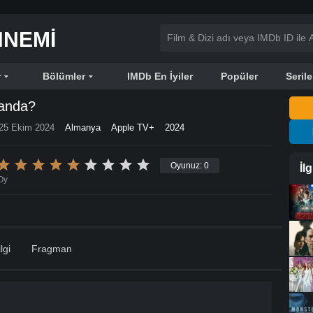
NNEMI
r
Bölümler
IMDb En İyiler
Popüler
Serile
anda?
25 Ekim 2024
Almanya
Apple TV+
2024
Oyunuz:
0
İl
Oy
lgi
Fragman