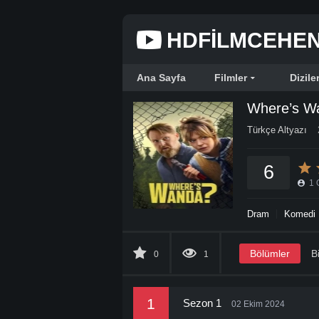
HDFILMCEHE
Ana Sayfa
Filmler
Dizile
Where’s W
Türkçe Altyazı
6
1
Dram
Komedi
Bölümler
Bi
0
1
1
Sezon 1
02 Ekim 2024