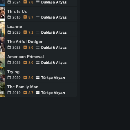
2024
7.8
Dublaj & Altyazı
This Is Us
2016
8.7
Dublaj & Altyazı
Leanne
2025
7.1
Dublaj & Altyazı
The Artful Dodger
2023
8.0
Dublaj & Altyazı
American Primeval
2025
8.0
Dublaj & Altyazı
Trying
2020
8.0
Türkçe Altyazı
The Family Man
2019
8.7
Türkçe Altyazı