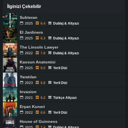
İlginizi Çekebilir
Subteran
2025
6.4
Dublaj & Altyazı
El Jardinero
2025
6.3
Dublaj & Altyazı
The Lincoln Lawyer
2022
7.8
Dublaj & Altyazı
Kaosun Anatomisi
2025
6.5
Yerli Dizi
Yaratılan
2023
6.8
Yerli Dizi
Invasion
2021
6.2
Türkçe Altyazı
Erşan Kuneri
2022
6.6
Yerli Dizi
House of Guinness
2025
7.4
Dublaj & Altyazı