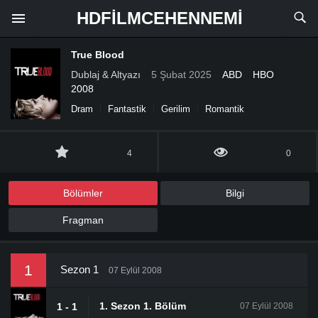
HDFILMCEHENNEMI
True Blood
Dublaj & Altyazı
5 Şubat 2025
ABD
HBO
2008
Dram
Fantastik
Gerilim
Romantik
4
0
Bölümler
Bilgi
Fragman
1
Sezon 1
07 Eylül 2008
1. Sezon 1. Bölüm
1 - 1
07 Eylül 2008