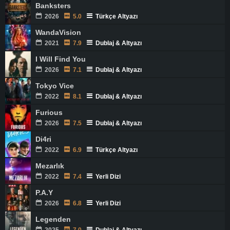
Banksters
2026
5.0
Türkçe Altyazı
WandaVision
2021
7.9
Dublaj & Altyazı
I Will Find You
2026
7.1
Dublaj & Altyazı
Tokyo Vice
2022
8.1
Dublaj & Altyazı
Furious
2026
7.5
Dublaj & Altyazı
Di4ri
2022
6.9
Türkçe Altyazı
Mezarlık
2022
7.4
Yerli Dizi
P.A.Y
2026
6.8
Yerli Dizi
Legenden