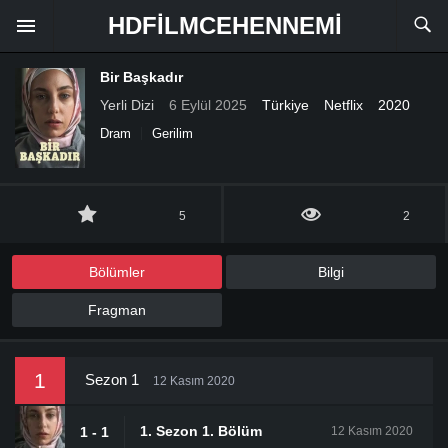
HDFILMCEHENNEMI
Bir Başkadır
Yerli Dizi
6 Eylül 2025
Türkiye
Netflix
2020
Dram
Gerilim
5
2
Bölümler
Bilgi
Fragman
1
Sezon 1
12 Kasım 2020
1. Sezon 1. Bölüm
1 - 1
12 Kasım 2020