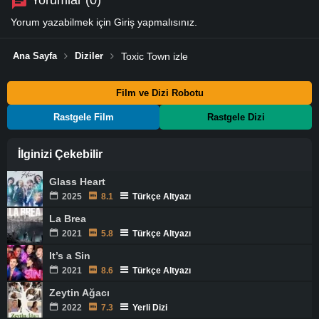
Yorumlar (0)
Yorum yazabilmek için
Giriş
yapmalısınız.
Ana Sayfa
Diziler
Toxic Town izle
Film ve Dizi Robotu
Rastgele Film
Rastgele Dizi
İlginizi Çekebilir
Glass Heart
2025
8.1
Türkçe Altyazı
La Brea
2021
5.8
Türkçe Altyazı
It’s a Sin
2021
8.6
Türkçe Altyazı
Zeytin Ağacı
2022
7.3
Yerli Dizi