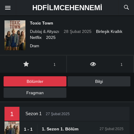
HDFILMCEHENNEMI
Toxic Town
Dublaj & Altyazı
28 Şubat 2025
Birleşik Krallık
Netflix
2025
Dram
1
1
Bölümler
Bilgi
Fragman
1
Sezon 1
27 Şubat 2025
1. Sezon 1. Bölüm
1 - 1
27 Şubat 2025