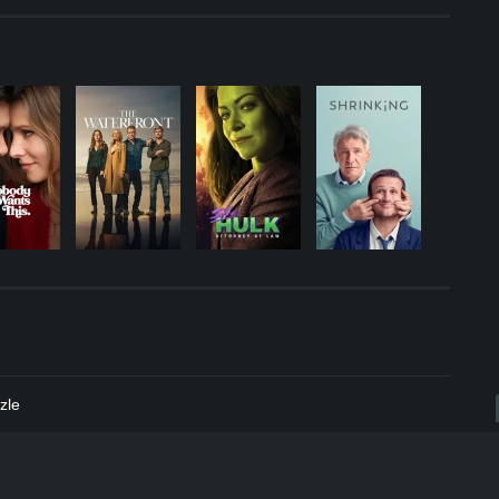
.
zle