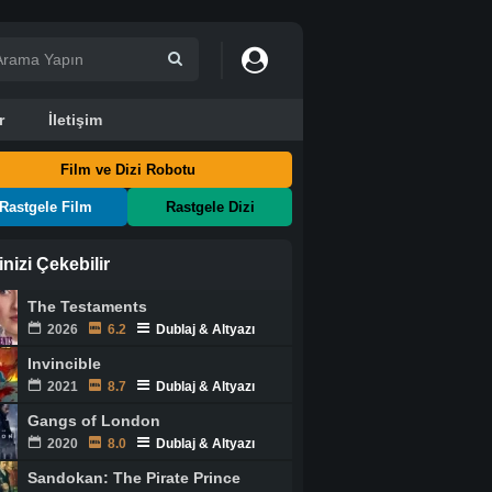
r
İletişim
Film ve Dizi Robotu
Rastgele Film
Rastgele Dizi
ginizi Çekebilir
The Testaments
2026
6.2
Dublaj & Altyazı
Invincible
2021
8.7
Dublaj & Altyazı
Gangs of London
2020
8.0
Dublaj & Altyazı
Sandokan: The Pirate Prince