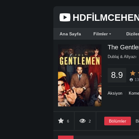
HDFILMCEHE
Ana Sayfa
Filmler
Dizile
The Gentl
Dublaj & Altyazı
8.9
13
Aksiyon
Kome
Bölümler
Bi
6
2