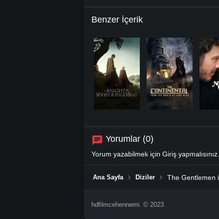
Benzer İçerik
Yorumlar (0)
Yorum yazabilmek için
Giriş
yapmalısınız
Ana Sayfa
Diziler
The Gentlemen i
hdfilmcehennemi. © 2023