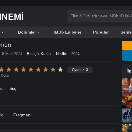
NNEMI
r
Bölümler
IMDb En İyiler
Popüler
Serile
emen
8 Mart 2024
Birleşik Krallık
Netflix
2024
Oyunuz:
3
İl
Oylar
di
Suç
lgi
Fragman