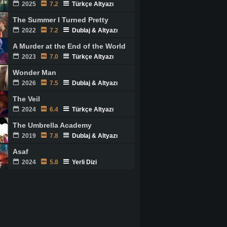
2025
7.2
Türkçe Altyazı
The Summer I Turned Pretty
2022
7.2
Dublaj & Altyazı
A Murder at the End of the World
2023
7.0
Türkçe Altyazı
Wonder Man
2026
7.5
Dublaj & Altyazı
The Veil
2024
6.4
Türkçe Altyazı
The Umbrella Academy
2019
7.8
Dublaj & Altyazı
Asaf
2024
5.8
Yerli Dizi