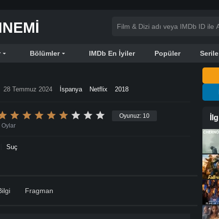
NNEMI
r
Bölümler
IMDb En İyiler
Popüler
Serile
28 Temmuz 2024
İspanya
Netflix
2018
Oyunuz:
10
İl
Oylar
Suç
Bilgi
Fragman