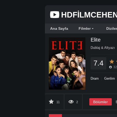
HDFILMCEHE
Ana Sayfa
Filmler
Dizile
Elite
Dublaj & Altyazı
7.4
32
Dram
Gerilim
Bölümler
11
2