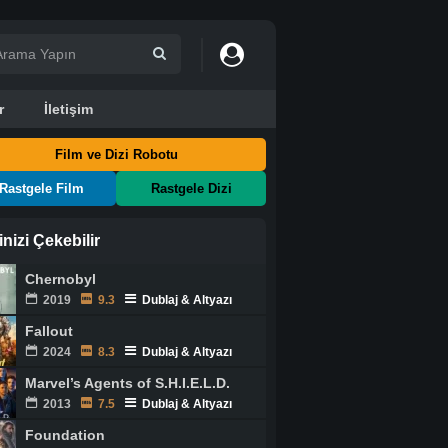
r
İletişim
Film ve Dizi Robotu
Rastgele Film
Rastgele Dizi
ginizi Çekebilir
Chernobyl
2019
9.3
Dublaj & Altyazı
Fallout
2024
8.3
Dublaj & Altyazı
Marvel’s Agents of S.H.I.E.L.D.
2013
7.5
Dublaj & Altyazı
Foundation