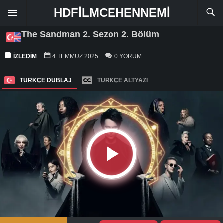
HDFILMCEHENNEMI
The Sandman 2. Sezon 2. Bölüm
İZLEDIM
4 TEMMUZ 2025
0 YORUM
TÜRKÇE DUBLAJ
TÜRKÇE ALTYAZI