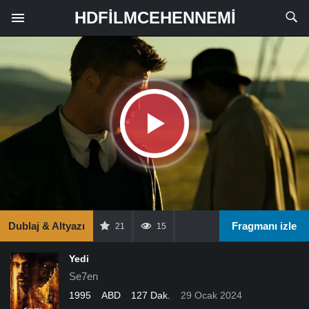
HDFILMCEHENNEMI
Dublaj & Altyazı
Fragmanı izle
21
15
Yedi
Se7en
1995
ABD
127 Dak.
29 Ocak 2024