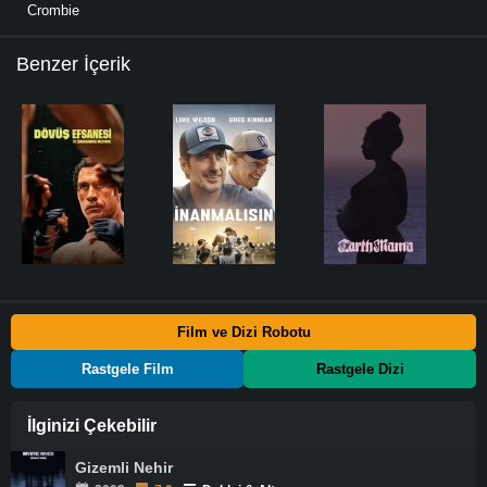
Crombie
Benzer İçerik
Film ve Dizi Robotu
Rastgele Film
Rastgele Dizi
İlginizi Çekebilir
Gizemli Nehir