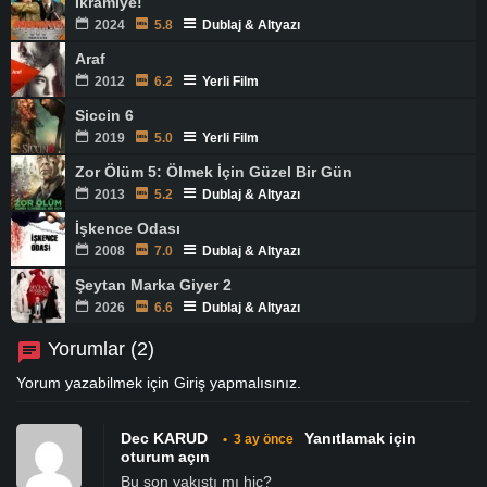
İkramiye!
2024
5.8
Dublaj & Altyazı
Araf
2012
6.2
Yerli Film
Siccin 6
2019
5.0
Yerli Film
Zor Ölüm 5: Ölmek İçin Güzel Bir Gün
2013
5.2
Dublaj & Altyazı
İşkence Odası
2008
7.0
Dublaj & Altyazı
Şeytan Marka Giyer 2
2026
6.6
Dublaj & Altyazı
Yorumlar (2)
Yorum yazabilmek için
Giriş
yapmalısınız.
Dec KARUD
Yanıtlamak için
•
3 ay önce
oturum açın
Bu son yakıştı mı hiç?