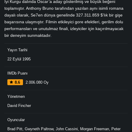
İyi Kurgu dalında Oscar’a aday gösterilmiş ve büyük beğeni
toplamıştır. Anthony Bruno tarafından yazılan aynı isimli romana
dayalı olarak, Se7en dünya genelinde 327.311.859 $’lık bir gişe
başarısına ulaşmıştır. Filmin etkileyici gore efektleri, gerilim dolu
performansları ve unutulmaz finali, izleyiciler için kaçırılmayacak
bir deneyim sunmaktadır.
Yayın Tarihi
22 Eylül 1995
IMDb Puanı
8.6
2.006.080 Oy
Yönetmen
David Fincher
Oyuncular
Brad Pitt
,
Gwyneth Paltrow
,
John Cassini
,
Morgan Freeman
,
Peter