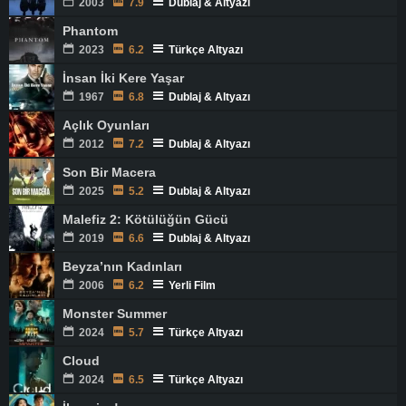
2003
7.9
Dublaj & Altyazı
Phantom
2023
6.2
Türkçe Altyazı
İnsan İki Kere Yaşar
1967
6.8
Dublaj & Altyazı
Açlık Oyunları
2012
7.2
Dublaj & Altyazı
Son Bir Macera
2025
5.2
Dublaj & Altyazı
Malefiz 2: Kötülüğün Gücü
2019
6.6
Dublaj & Altyazı
Beyza’nın Kadınları
2006
6.2
Yerli Film
Monster Summer
2024
5.7
Türkçe Altyazı
Cloud
2024
6.5
Türkçe Altyazı