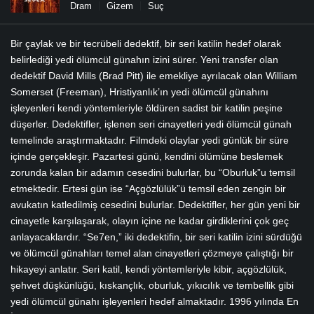
Dram
Gizem
Suç
Bir çaylak ve bir tecrübeli dedektif, bir seri katilin hedef olarak
belirlediği yedi ölümcül günahın izini sürer. Yeni transfer olan
dedektif David Mills (Brad Pitt) ile emekliye ayrılacak olan William
Somerset (Freeman), Hristiyanlık’ın yedi ölümcül günahını
işleyenleri kendi yöntemleriyle öldüren sadist bir katilin peşine
düşerler. Dedektifler, işlenen seri cinayetleri yedi ölümcül günah
temelinde araştırmaktadır. Filmdeki olaylar yedi günlük bir süre
içinde gerçekleşir. Pazartesi günü, kendini ölümüne beslemek
zorunda kalan bir adamın cesedini bulurlar, bu “Oburluk”u temsil
etmektedir. Ertesi gün ise “Açgözlülük”ü temsil eden zengin bir
avukatın katledilmiş cesedini bulurlar. Dedektifler, her gün yeni bir
cinayetle karşılaşarak, olayın içine ne kadar girdiklerini çok geç
anlayacaklardır. “Se7en,” iki dedektifin, bir seri katilin izini sürdüğü
ve ölümcül günahları temel alan cinayetleri çözmeye çalıştığı bir
hikayeyi anlatır. Seri katil, kendi yöntemleriyle kibir, açgözlülük,
şehvet düşkünlüğü, kıskançlık, oburluk, yıkıcılık ve tembellik gibi
yedi ölümcül günahı işleyenleri hedef almaktadır. 1996 yılında En