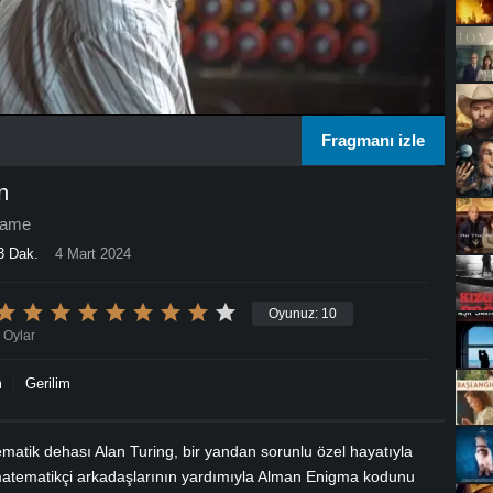
Fragmanı izle
n
Game
3 Dak.
4 Mart 2024
Oyunuz:
10
Oylar
m
Gerilim
ematik dehası Alan Turing, bir yandan sorunlu özel hayatıyla
matematikçi arkadaşlarının yardımıyla Alman Enigma kodunu