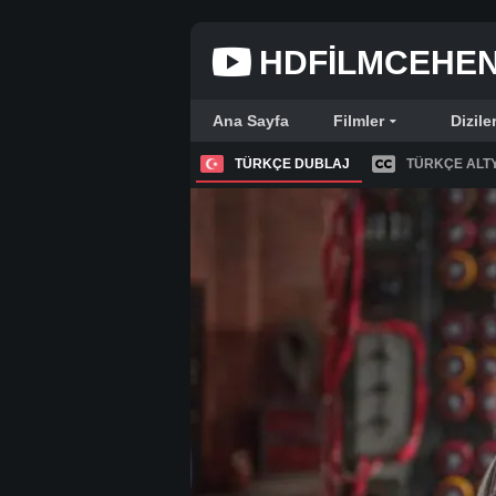
HDFILMCEHE
Ana Sayfa
Filmler
Dizile
TÜRKÇE DUBLAJ
TÜRKÇE ALTY