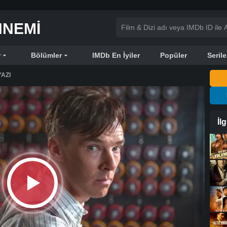
NNEMI
r
Bölümler
IMDb En İyiler
Popüler
Serile
AZI
İl