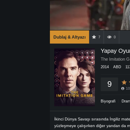
Dublaj & Altyazı
7
0
Yapay Oyu
The Imitation 
2014
ABD
11
9
10
Biyografi
Dra
İkinci Dünya Savaşı sırasında İngiliz mat
yüzleşmeye çalışırken diğer yandan da 