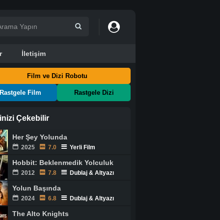
r
İletişim
Film ve Dizi Robotu
Rastgele Film
Rastgele Dizi
ginizi Çekebilir
Her Şey Yolunda
2025
7.0
Yerli Film
Hobbit: Beklenmedik Yolculuk
2012
7.8
Dublaj & Altyazı
Yolun Başında
2024
6.8
Dublaj & Altyazı
The Alto Knights