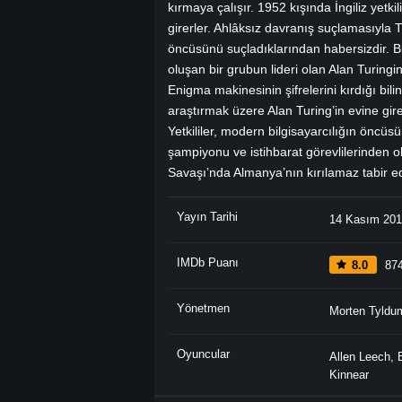
kırmaya çalışır. 1952 kışında İngiliz yetki
girerler. Ahlâksız davranış suçlamasıyla Tu
öncüsünü suçladıklarından habersizdir. Bil
oluşan bir grubun lideri olan Alan Turing
Enigma makinesinin şifrelerini kırdığı bilin
araştırmak üzere Alan Turing’in evine girer
Yetkililer, modern bilgisayarcılığın öncüsü
şampiyonu ve istihbarat görevlilerinden ol
Savaşı’nda Almanya’nın kırılamaz tabir edi
Yayın Tarihi
14 Kasım 20
IMDb Puanı
8.0
874
Yönetmen
Morten Tyldu
Oyuncular
Allen Leech
,
Kinnear