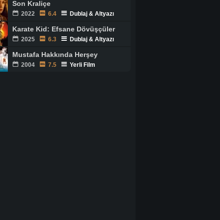
Son Kraliçe
2022
6.4
Dublaj & Altyazı
Karate Kid: Efsane Dövüşçüler
2025
6.3
Dublaj & Altyazı
Mustafa Hakkında Herşey
2004
7.5
Yerli Film