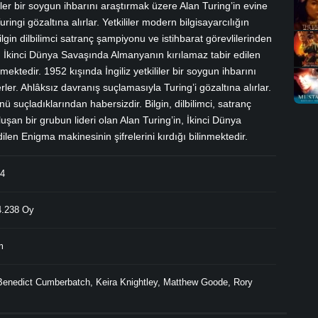
liler bir soygun ihbarını araştırmak üzere Alan Turing’in evine
ringi gözaltına alırlar. Yetkililer modern bilgisayarcılığın
gin dilbilimci satranç şampiyonu ve istihbarat görevlilerinden
in İkinci Dünya Savaşında Almanyanın kırılamaz tabir edilen
mektedir. 1952 kışında İngiliz yetkililer bir soygun ihbarını
ler. Ahlâksız davranış suçlamasıyla Turing’i gözaltına alırlar.
nü suçladıklarından habersizdir. Bilgin, dilbilimci, satranç
uşan bir grubun lideri olan Alan Turing’in, İkinci Dünya
len Enigma makinesinin şifrelerini kırdığı bilinmektedir.
14
.238 Oy
m
Benedict Cumberbatch
,
Keira Knightley
,
Matthew Goode
,
Rory