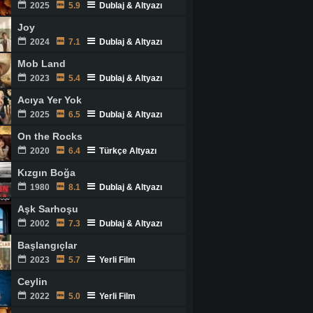
2025
5.9
Dublaj & Altyazı
Joy
2024
7.1
Dublaj & Altyazı
Mob Land
2023
5.4
Dublaj & Altyazı
Acıya Yer Yok
2025
6.5
Dublaj & Altyazı
On the Rocks
2020
6.4
Türkçe Altyazı
Kızgın Boğa
1980
8.1
Dublaj & Altyazı
Aşk Sarhoşu
2002
7.3
Dublaj & Altyazı
Başlangıçlar
2023
5.7
Yerli Film
Ceylin
2022
5.0
Yerli Film