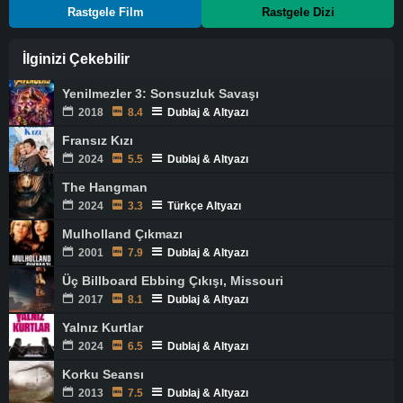
Rastgele Film
Rastgele Dizi
İlginizi Çekebilir
Yenilmezler 3: Sonsuzluk Savaşı
2018
8.4
Dublaj & Altyazı
Fransız Kızı
2024
5.5
Dublaj & Altyazı
The Hangman
2024
3.3
Türkçe Altyazı
Mulholland Çıkmazı
2001
7.9
Dublaj & Altyazı
Üç Billboard Ebbing Çıkışı, Missouri
2017
8.1
Dublaj & Altyazı
Yalnız Kurtlar
2024
6.5
Dublaj & Altyazı
Korku Seansı
2013
7.5
Dublaj & Altyazı