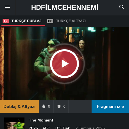
HDFILMCEHENNEMI
TÜRKÇE DUBLAJ
TÜRKÇE ALTYAZI
Dublaj & Altyazı
Fragmanı izle
0
0
The Moment
2026
ABD
103 Dak.
2 Temmuz 2026