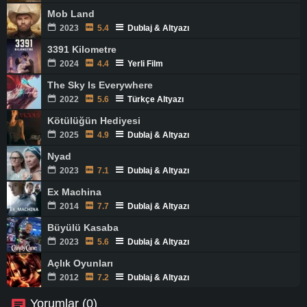
Mob Land
2023
5.4
Dublaj & Altyazı
3391 Kilometre
2024
4.4
Yerli Film
The Sky Is Everywhere
2022
5.6
Türkçe Altyazı
Kötülüğün Hediyesi
2025
4.9
Dublaj & Altyazı
Nyad
2023
7.1
Dublaj & Altyazı
Ex Machina
2014
7.7
Dublaj & Altyazı
Büyülü Kasaba
2023
5.6
Dublaj & Altyazı
Açlık Oyunları
2012
7.2
Dublaj & Altyazı
Yorumlar (0)