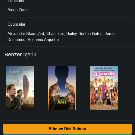
Yönetmen
Aidan Zamiri
Oyuncular
Alexander Skarsgård
,
Charli xcx
,
Hailey Benton Gates
,
Jamie
Demetriou
,
Rosanna Arquette
Benzer İçerik
Film ve Dizi Robotu