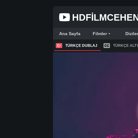
HDFILMCEHE
Ana Sayfa
Filmler
Dizile
TÜRKÇE DUBLAJ
TÜRKÇE ALTY