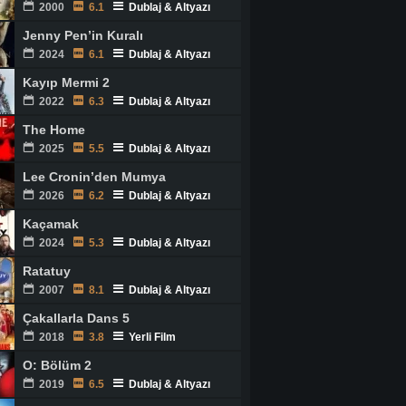
2000
6.1
Dublaj & Altyazı
Jenny Pen’in Kuralı
2024
6.1
Dublaj & Altyazı
Kayıp Mermi 2
2022
6.3
Dublaj & Altyazı
The Home
2025
5.5
Dublaj & Altyazı
Lee Cronin’den Mumya
2026
6.2
Dublaj & Altyazı
Kaçamak
2024
5.3
Dublaj & Altyazı
Ratatuy
2007
8.1
Dublaj & Altyazı
Çakallarla Dans 5
2018
3.8
Yerli Film
O: Bölüm 2
2019
6.5
Dublaj & Altyazı