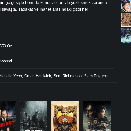
nin gölgesiyle hem de kendi vicdanıyla yüzleşmek zorunda
li savaşta, sadakat ve ihanet arasındaki çizgi her
559 Oy
unsanmi
Michelle Yeoh
,
Omari Hardwick
,
Sam Richardson
,
Sven Ruygrok