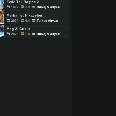
Evde Tek Başına 2
1992
6.9
Dublaj & Altyazı
Merhamet Hikayeleri
2024
6.4
Türkçe Altyazı
Meg 2: Çukur
2023
5.0
Dublaj & Altyazı