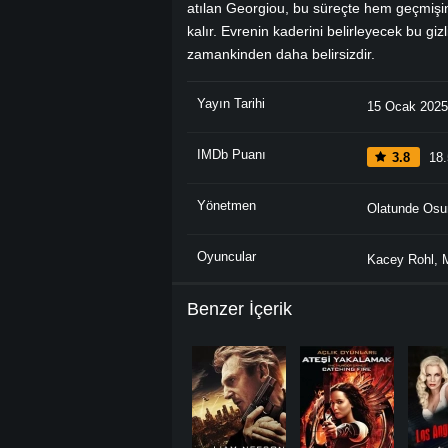
atılan Georgiou, bu süreçte hem geçmişi
kalır. Evrenin kaderini belirleyecek bu giz
zamankinden daha belirsizdir.
Yayın Tarihi
15 Ocak 2025
IMDb Puanı
3.8
18.
Yönetmen
Olatunde Os
Oyuncular
Kacey Rohl
,
Benzer İçerik