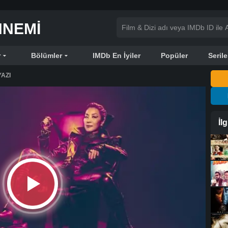
NNEMI
r
Bölümler
IMDb En İyiler
Popüler
Serile
AZI
İl