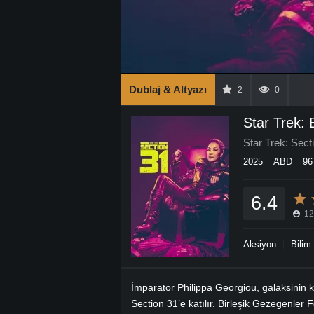
Dublaj & Altyazı
2
0
Star Trek: 
Star Trek: Sect
2025
ABD
96
6.4
12
Aksiyon
Bilim
İmparator Philippa Georgiou, galaksinin k
Section 31’e katılır. Birleşik Gezegenler 