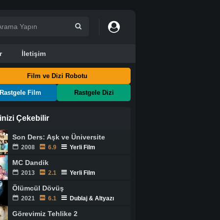
r
İletişim
Film ve Dizi Robotu
Rastgele Film
Rastgele Dizi
ginizi Çekebilir
Son Ders: Aşk ve Üniversite
2008
6.9
Yerli Film
MC Dandik
2013
2.1
Yerli Film
Ölümcül Dövüş
2021
6.1
Dublaj & Altyazı
Görevimiz Tehlike 2