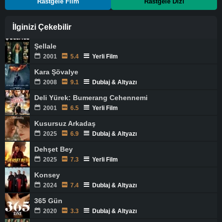
Rastgele Film
Rastgele Dizi
İlginizi Çekebilir
Şellale
2001
5.4
Yerli Film
Kara Şövalye
2008
9.1
Dublaj & Altyazı
Deli Yürek: Bumerang Cehennemi
2001
6.5
Yerli Film
Kusursuz Arkadaş
2025
6.9
Dublaj & Altyazı
Dehşet Bey
2025
7.3
Yerli Film
Konsey
2024
7.4
Dublaj & Altyazı
365 Gün
2020
3.3
Dublaj & Altyazı