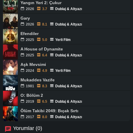
Yangın Yeri 2: Çukur
2026
3.7
Dublaj & Altyazı
Gary
2026
8.1
Dublaj & Altyazı
Efendiler
2025
5.0
Yerli Film
A House of Dynamite
2025
6.4
Dublaj & Altyazı
Aşk Mevsimi
2024
4.9
Yerli Film
Mukaddes Vazife
1981
8.3
Dublaj & Altyazı
O: Bölüm 2
2019
6.5
Dublaj & Altyazı
Ölüm Takibi 2049: Bıçak Sırtı
2017
8.0
Dublaj & Altyazı
Yorumlar (0)