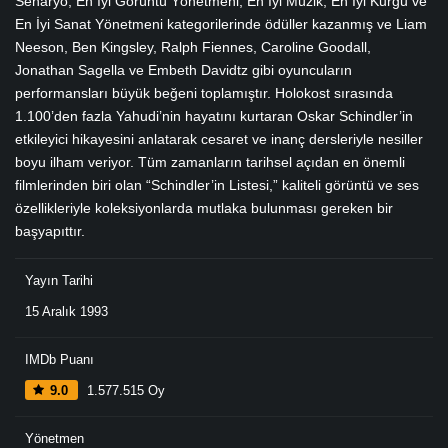
Senaryo, En İyi Görüntü Yönetmeni, En İyi Müzik, En İyi Kurgu ve
En İyi Sanat Yönetmeni kategorilerinde ödüller kazanmış ve Liam
Neeson, Ben Kingsley, Ralph Fiennes, Caroline Goodall,
Jonathan Sagella ve Embeth Davidtz gibi oyuncuların
performansları büyük beğeni toplamıştır. Holokost sırasında
1.100’den fazla Yahudi’nin hayatını kurtaran Oskar Schindler’in
etkileyici hikayesini anlatarak cesaret ve inanç dersleriyle nesiller
boyu ilham veriyor. Tüm zamanların tarihsel açıdan en önemli
filmlerinden biri olan “Schindler’in Listesi,” kaliteli görüntü ve ses
özellikleriyle koleksiyonlarda mutlaka bulunması gereken bir
başyapıttır.
Yayın Tarihi
15 Aralık 1993
IMDb Puanı
9.0
1.577.515 Oy
Yönetmen