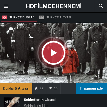
HDFILMCEHENNEMI
TÜRKÇE DUBLAJ
TÜRKÇE ALTYAZI
Dublaj & Altyazı
Fragmanı izle
22
10
Schindler’in Listesi
Schindler's List