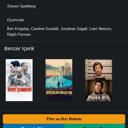
Steven Spielberg
Oyuncular
Ben Kingsley
,
Caroline Goodall
,
Jonathan Sagall
,
Liam Neeson
,
Ralph Fiennes
Benzer İçerik
Film ve Dizi Robotu