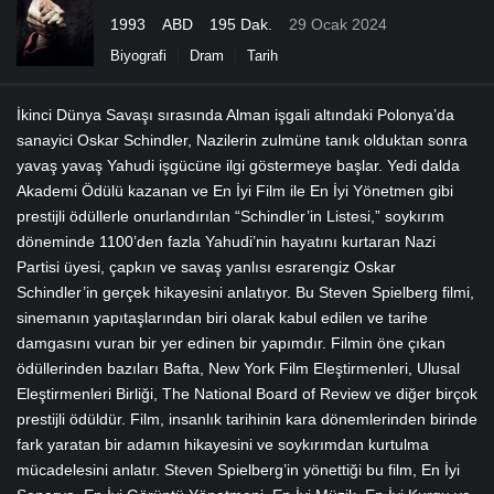
1993
ABD
195 Dak.
29 Ocak 2024
Biyografi
Dram
Tarih
İkinci Dünya Savaşı sırasında Alman işgali altındaki Polonya’da
sanayici Oskar Schindler, Nazilerin zulmüne tanık olduktan sonra
yavaş yavaş Yahudi işgücüne ilgi göstermeye başlar. Yedi dalda
Akademi Ödülü kazanan ve En İyi Film ile En İyi Yönetmen gibi
prestijli ödüllerle onurlandırılan “Schindler’in Listesi,” soykırım
döneminde 1100’den fazla Yahudi’nin hayatını kurtaran Nazi
Partisi üyesi, çapkın ve savaş yanlısı esrarengiz Oskar
Schindler’in gerçek hikayesini anlatıyor. Bu Steven Spielberg filmi,
sinemanın yapıtaşlarından biri olarak kabul edilen ve tarihe
damgasını vuran bir yer edinen bir yapımdır. Filmin öne çıkan
ödüllerinden bazıları Bafta, New York Film Eleştirmenleri, Ulusal
Eleştirmenleri Birliği, The National Board of Review ve diğer birçok
prestijli ödüldür. Film, insanlık tarihinin kara dönemlerinden birinde
fark yaratan bir adamın hikayesini ve soykırımdan kurtulma
mücadelesini anlatır. Steven Spielberg’in yönettiği bu film, En İyi