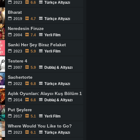
2023
6.6
Türkçe Altyazı
Bharat
2019
4.7
Türkçe Altyazı
Neredesin Firuze
2004
7.4
Yerli Film
Sanki Her Şey Biraz Felaket
2023
5.9
Yerli Film
Testere 4
2007
5.9
Dublaj & Altyazı
Sachertorte
2022
6.8
Türkçe Altyazı
Açlık Oyunları: Alaycı Kuş Bölüm 1
2014
6.6
Dublaj & Altyazı
Put Şeylere
2017
5.1
Yerli Film
Where Would You Like to Go?
2023
6.1
Türkçe Altyazı