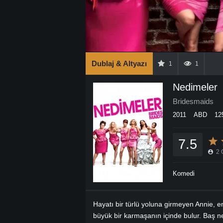
Dublaj & Altyazı
1
1
Nedimeler
Bridesmaids
2011
ABD
12
7.5
2
Komedi
Hayatı bir türlü yoluna girmeyen Annie, en y
büyük bir karmaşanın içinde bulur. Baş 