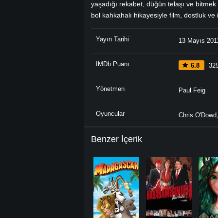
yaşadığı rekabet, düğün telaşı ve bitmek 
bol kahkahalı hikayesiyle film, dostluk ve
Yayın Tarihi
13 Mayıs 201
IMDb Puanı
6.8
325
Yönetmen
Paul Feig
Oyuncular
Chris O'Dowd
Benzer İçerik