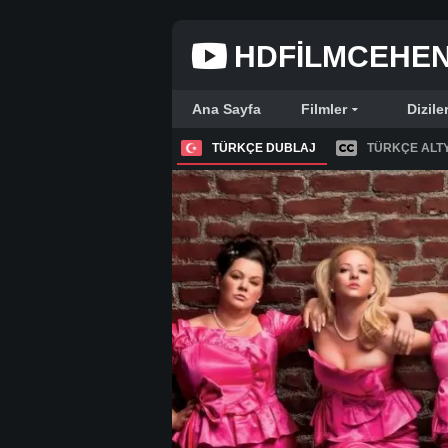
HDFILMCEHE
Ana Sayfa
Filmler
Dizile
TÜRKÇE DUBLAJ
TÜRKÇE ALTY