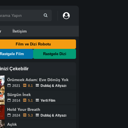
r
İletişim
Film ve Dizi Robotu
Rastgele Film
Rastgele Dizi
ginizi Çekebilir
Örümcek Adam: Eve Dönüş Yok
2021
8.1
Dublaj & Altyazı
Sürgün İnek
2014
5.1
Yerli Film
Hold Your Breath
2024
5.3
Dublaj & Altyazı
Açlık