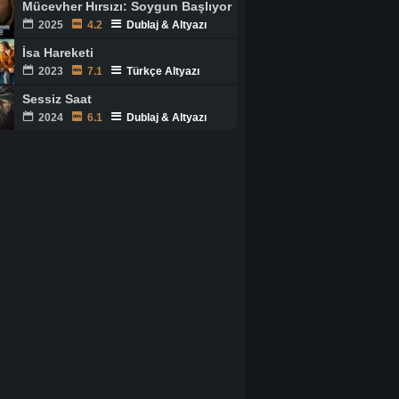
Mücevher Hırsızı: Soygun Başlıyor
2025
4.2
Dublaj & Altyazı
İsa Hareketi
2023
7.1
Türkçe Altyazı
Sessiz Saat
2024
6.1
Dublaj & Altyazı