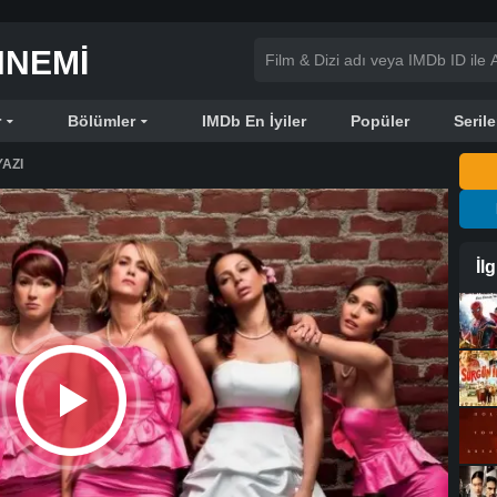
NNEMI
r
Bölümler
IMDb En İyiler
Popüler
Serile
AZI
İl