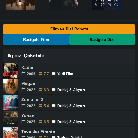
Film ve Dizi Robotu
Rastgele Film
Rastgele Dizi
İlginizi Çekebilir
Kader
2006
7.7
Yerli Film
Megan
2022
6.3
Dublaj & Altyazı
Zombiler 3
2022
5.4
Dublaj & Altyazı
Yunan
2025
6.5
Dublaj & Altyazı
Tavuklar Firarda