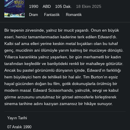
1990
ABD
105 Dak.
18 Ekim 2025
Dram
Fantastik
Romantik
Bir tepenin zirvesinde, yalnız bir mucit yaşardı. Onun en büyük
eseri, henüz tamamlanmadan kaderine terk edilen Edward’dı.
Kalbi saf ama elleri yerine keskin metal bıçakları olan bu tuhaf
genç, mucidinin ani ölümüyle yarım kalmış bir mucizeye dönüştü.
Yıllarca karanlıkta yalnız yaşarken, bir gün merhametli bir kadın
tarafından keşfedilir ve banliyödeki renkli bir mahalleye götürülür.
Ancak bu pastel görünümlü dünyanın içinde, Edward’ın farklılığı
hem büyüleyici hem de tehlikeli bir hal alır. Tim Burton’ın eşsiz
hayal gücünden doğan bu film, gotik dokunuşlarla örülmüş bir
modern masal. Edward Scissorhands, yalnızlık, sevgi ve kabul
görme arzusunu unutulmaz bir görsel atmosferle birleştirerek
sinema tarihine adını kazıyan zamansız bir hikâye sunuyor.
Yayın Tarihi
07 Aralık 1990