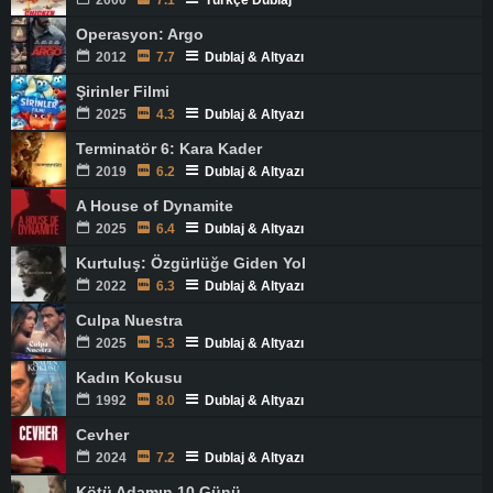
2000
7.1
Türkçe Dublaj
Operasyon: Argo
2012
7.7
Dublaj & Altyazı
Şirinler Filmi
2025
4.3
Dublaj & Altyazı
Terminatör 6: Kara Kader
2019
6.2
Dublaj & Altyazı
A House of Dynamite
2025
6.4
Dublaj & Altyazı
Kurtuluş: Özgürlüğe Giden Yol
2022
6.3
Dublaj & Altyazı
Culpa Nuestra
2025
5.3
Dublaj & Altyazı
Kadın Kokusu
1992
8.0
Dublaj & Altyazı
Cevher
2024
7.2
Dublaj & Altyazı
Kötü Adamın 10 Günü