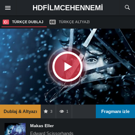
HDFILMCEHENNEMI
TÜRKÇE DUBLAJ
TÜRKÇE ALTYAZI
Dublaj & Altyazı
Fragmanı izle
3
1
Makas Eller
Edward Scissorhands