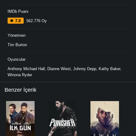
IMDb Puanı
7.8
562.776 Oy
Yönetmen
Tim Burton
Oyuncular
Anthony Michael Hall
,
Dianne Wiest
,
Johnny Depp
,
Kathy Baker
,
Winona Ryder
Benzer İçerik