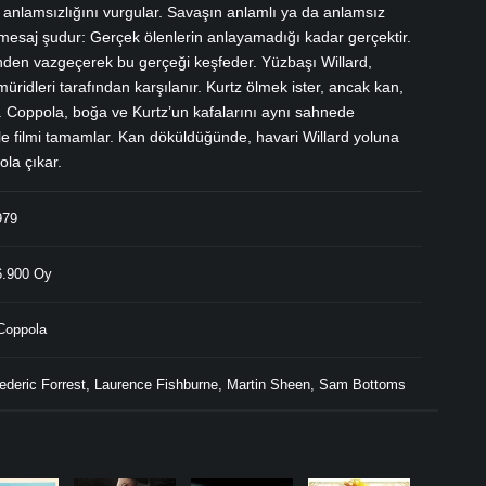
ın anlamsızlığını vurgular. Savaşın anlamlı ya da anlamsız
 mesaj şudur: Gerçek ölenlerin anlayamadığı kadar gerçektir.
inden vazgeçerek bu gerçeği keşfeder. Yüzbaşı Willard,
ridleri tarafından karşılanır. Kurtz ölmek ister, ancak kan,
lar. Coppola, boğa ve Kurtz’un kafalarını aynı sahnede
le filmi tamamlar. Kan döküldüğünde, havari Willard yoluna
ola çıkar.
979
.900 Oy
Coppola
ederic Forrest
,
Laurence Fishburne
,
Martin Sheen
,
Sam Bottoms