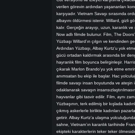
verilen görevin ardından yaşananları konu
karşıyadır. Vietnam Savaşı sırasında ordu
albayını öldürmesi istenir. Willard, gizli 
kalır. Gerçeğin arayışı, uzun, karanlık ve 
Now adlı filmde bulunur. Film, The Doors’
Yüzbaşı Willard’ın çılgın ve kendinden g
Ardından Yüzbaşı, Albay Kurtz’u yok etme 
gücü ortadan kaldırmak arasında bir denge
hayranlık film boyunca belirginleşir. Harr
çıkarak Marlon Brando’yu yok etme emrini
anımsatan bu ekip ile başlar. Hac yolcul
filmde savaşı insan boyutunda ve ateşin 
odaklanarak savaşın insansızlaştırılmasın
hayvanlar gibi tasvir edilir. Film, aynı z
Yüzbaşının, terk edilmiş bir kışlada kadınl
çıkmış askerlerle birlikte kadınları paza
getirir. Albay Kurtz’a ulaşma yolculuğunda
sahne, Vietnam’ın karanlık tarihinde Fran
ekipteki karakterlerin teker teker ölmesidi