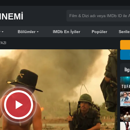
NNEMI
r
Bölümler
IMDb En İyiler
Popüler
Serile
AZI
İl