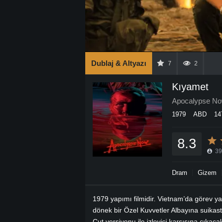
Dublaj & Altyazı
7
2
Kıyamet
Apocalypse N
1979
ABD
14
8.3
39
Dram
Gizem
1979 yapımı filmidir. Vietnam’da görev y
dönek bir Özel Kuvvetler Albayına suikast
Cut versiyonu ile izleyici karşısına çıkac