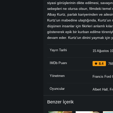
siyasi görüşlerinin dikte edilmesi, savaş
sebepleri ne olursa olsun, filmdeki temel
Albay Kurtz, parlak kariyerinden ve ailes
Kurtz’un mabedine ulaştığında, Kurtz’un mü
düşünen insanlar için fikirleri anlamlı kı
göstererek epik bir kurban edilme töreniy
devam eder. Kurtz’un dinini yaymak için y
Yayın Tarihi
15 Ağustos 1
IMDb Puanı
8.4
766
Yönetmen
Francis Ford 
Oyuncular
Albert Hall
,
Fr
Benzer İçerik