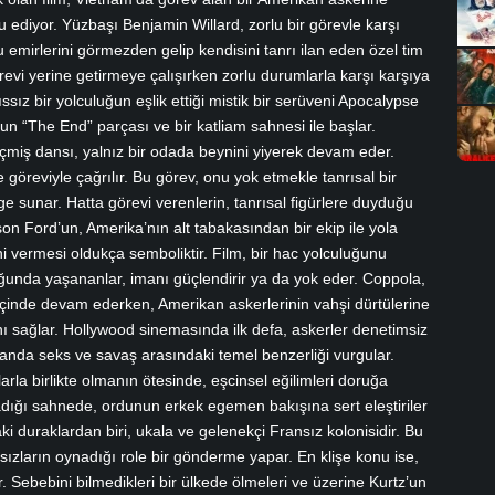
 ediyor. Yüzbaşı Benjamin Willard, zorlu bir görevle karşı
 emirlerini görmezden gelip kendisini tanrı ilan eden özel tim
görevi yerine getirmeye çalışırken zorlu durumlarla karşı karşıya
ıssız bir yolculuğun eşlik ettiği mistik bir serüveni Apocalypse
un “The End” parçası ve bir katliam sahnesi ile başlar.
eçmiş dansı, yalnız bir odada beynini yiyerek devam eder.
göreviyle çağrılır. Bu görev, onu yok etmekle tanrısal bir
 sunar. Hatta görevi verenlerin, tanrısal figürlere duyduğu
ison Ford’un, Amerika’nın alt tabakasından bir ekip ile yola
 vermesi oldukça semboliktir. Film, bir hac yolculuğunu
uğunda yaşananlar, imanı güçlendirir ya da yok eder. Coppola,
içinde devam ederken, Amerikan askerlerinin vahşi dürtülerine
ı sağlar. Hollywood sinemasında ilk defa, askerler denetimsiz
amanda seks ve savaş arasındaki temel benzerliği vurgular.
arla birlikte olmanın ötesinde, eşcinsel eğilimleri doruğa
rladığı sahnede, ordunun erkek egemen bakışına sert eleştiriler
ki duraklardan biri, ukala ve gelenekçi Fransız kolonisidir. Bu
sızların oynadığı role bir gönderme yapar. En klişe konu ise,
r. Sebebini bilmedikleri bir ülkede ölmeleri ve üzerine Kurtz’un