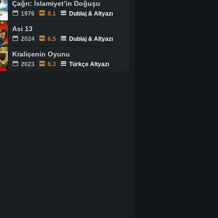
Çağrı: İslamiyet’in Doğuşu
1976
8.1
Dublaj & Altyazı
Asi 13
2024
6.5
Dublaj & Altyazı
Kraliçenin Oyunu
2023
6.3
Türkçe Altyazı