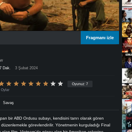
Fragmanı izle
ow
7 Dak.
3 Şubat 2024
Oyunuz:
7
Oylar
Savaş
apan bir ABD Ordusu subayı, kendisini tanrı olarak gören
 düzenlemekle görevlendirilir. Yönetmenin kurguladığı Final
ak olan film, Vietnam’da görev alan bir Amerikan askerine