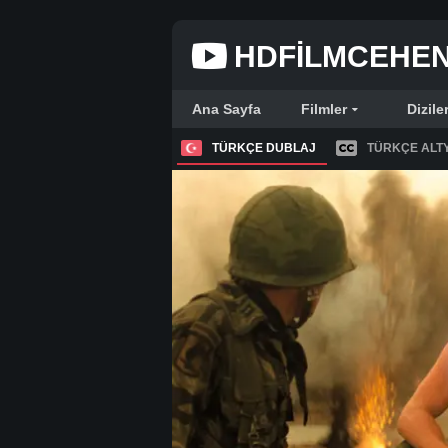
HDFILMCEHE
Ana Sayfa
Filmler
Dizile
TÜRKÇE DUBLAJ
TÜRKÇE ALTY