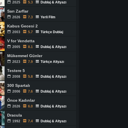
2025
5.3
Dublaj & Altyazı
Sarı Zarflar
2026
7.3
Yerli Film
Kabus Gecesi 2
2003
5.7
Türkçe Dublaj
V for Vendetta
2005
8.1
Dublaj & Altyazı
Mükemmel Günler
2023
7.9
Türkçe Altyazı
Testere 5
2008
5.8
Dublaj & Altyazı
300 Spartalı
2006
7.6
Dublaj & Altyazı
Önce Kadınlar
2026
6.0
Dublaj & Altyazı
Dracula
1992
7.4
Dublaj & Altyazı