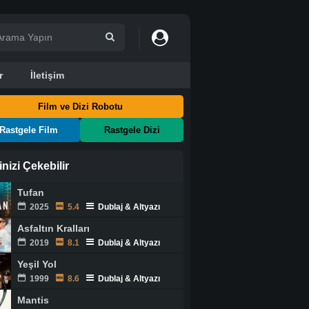
r
İletişim
Film ve Dizi Robotu
Rastgele Film
Rastgele Dizi
ginizi Çekebilir
Tufan
2025
5.4
Dublaj & Altyazı
Asfaltın Kralları
2019
8.1
Dublaj & Altyazı
Yeşil Yol
1999
8.6
Dublaj & Altyazı
Mantis